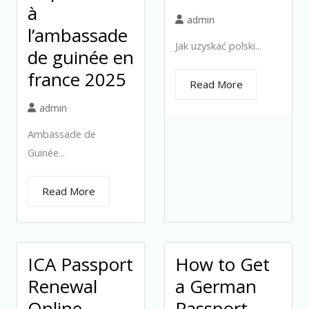
à
admin
l’ambassade
Jak uzyskać polski...
de guinée en
france 2025
Read More
admin
Ambassade de
Guinée...
Read More
ICA Passport
How to Get
Renewal
a German
Online
Passport