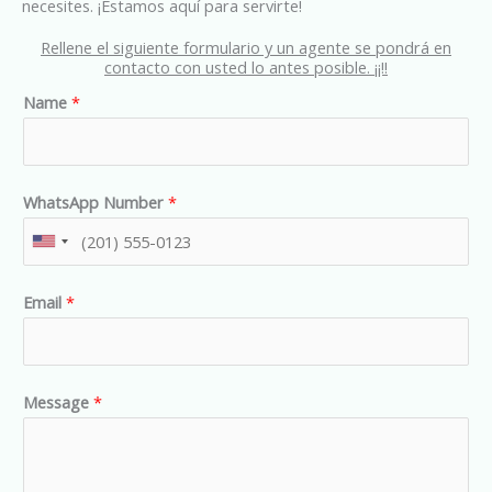
necesites. ¡Estamos aquí para servirte!
Rellene el siguiente formulario y un agente se pondrá en
contacto con usted lo antes posible. ¡¡!!
Name
*
WhatsApp Number
*
U
n
Email
*
i
t
e
d
Message
*
S
t
a