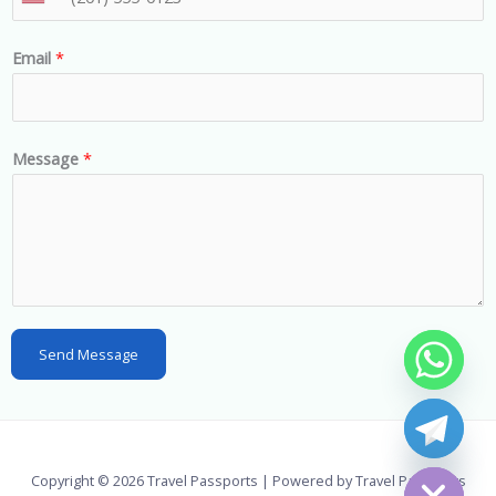
U
n
Email
*
i
t
e
d
Message
*
S
t
a
t
e
s
Send Message
+
1
chaty
Hide
Copyright © 2026 Travel Passports | Powered by Travel Passports