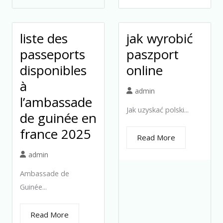
liste des
jak wyrobić
passeports
paszport
disponibles
online
à
admin
l’ambassade
Jak uzyskać polski...
de guinée en
france 2025
Read More
admin
Ambassade de
Guinée...
Read More