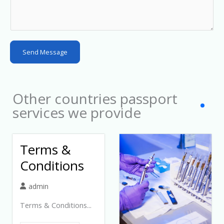
a
t
e
s
Send Message
+
1
Other countries passport
services we provide
Terms &
Conditions
admin
Terms & Conditions...