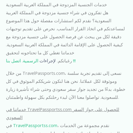
خدمات الجنسية المزدوجة في المملكة العربية السعودية
هل تفكرون في شراء جنسية مزدوجة في المملكة العربية
السعودية؟ نقدم لكم استشارات مفصلة حول هذا الموضوع
لمساعدتكم في اتخاذ القرار المناسب. نحرص على تقديم توجيهات
دقيقة لكل من يبحث عن فرصة الحصول على جنسية مزدوجة مع
كيفية الحصول على الإقامة الدائمة في المملكة العربية السعودية.
خدماتنا تغطي كل ما تحتاجونه لتحقيق
الرسمية. اتصل بنا !!!
رغباتكم.
لإجراءات
من خلال TravelPassports.com، نسعى إلى تقديم تجربة سلسة
وموثوقة لكل عملائنا. نحن هنا لنكون شريككم الموثوق في كل
خطوة، بدءًا من تجديد جواز سفر سعودي وحتى شراء تأشيرة زيارة
للسعودية. تواصلوا معنا الآن لبدء رحلتكم بكل سهولة واطمئنان.
خدماتنا في TravelPassportss.com للحصول على جواز السفر
السعودي
، نقدم مجموعة من الخدمات
TravelPassportss.com
في