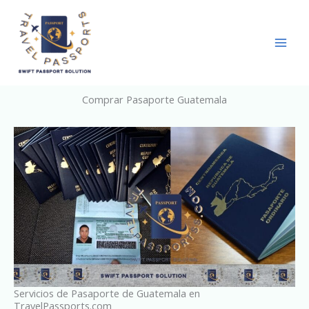
Skip
to
content
Comprar Pasaporte Guatemala
Servicios de Pasaporte de Guatemala en
TravelPassports.com