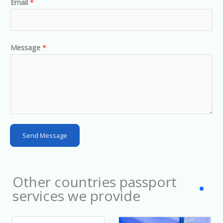
Email
*
i
t
e
d
Message
*
S
t
a
t
e
s
Send Message
+
1
Other countries passport
services we provide