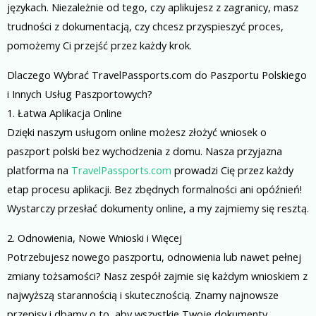
językach. Niezależnie od tego, czy aplikujesz z zagranicy, masz
trudności z dokumentacją, czy chcesz przyspieszyć proces,
pomożemy Ci przejść przez każdy krok.
Dlaczego Wybrać TravelPassports.com do Paszportu Polskiego
i Innych Usług Paszportowych?
1. Łatwa Aplikacja Online
Dzięki naszym usługom online możesz złożyć wniosek o
paszport polski bez wychodzenia z domu. Nasza przyjazna
platforma na
TravelPassports.com
prowadzi Cię przez każdy
etap procesu aplikacji. Bez zbędnych formalności ani opóźnień!
Wystarczy przesłać dokumenty online, a my zajmiemy się resztą.
2. Odnowienia, Nowe Wnioski i Więcej
Potrzebujesz nowego paszportu, odnowienia lub nawet pełnej
zmiany tożsamości? Nasz zespół zajmie się każdym wnioskiem z
najwyższą starannością i skutecznością. Znamy najnowsze
przepisy i dbamy o to, aby wszystkie Twoje dokumenty