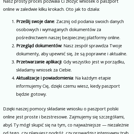
Nasz prosty proces pozwala Ci złożyć wniosek o paszport
online w zaledwie kilku krokach. Oto jak to działa:
Prześlij swoje dane
: Zacznij od podania swoich danych
osobowych i wymaganych dokumentów za
pośrednictwem naszej bezpiecznej platformy online.
Przegląd dokumentów
: Nasz zespół sprawdza Twoje
dokumenty, aby upewnić się, że są poprawne i aktualne.
Przetwarzanie aplikacji
: Gdy wszystko jest w porządku,
składamy wniosek za Ciebie.
Aktualizacje i powiadomienia
: Na każdym etapie
informujemy Cię, dzięki czemu wiesz, kiedy paszport
będzie gotowy.
Dzięki naszej pomocy składanie wniosku o paszport polski
online jest proste i bezstresowe. Zajmujemy się szczegółami,
abyś Ty mógł skupić się na tym, co najważniejsze — niezależnie
od tego, czy planujesz podróż, czy prowadzisz intensywny tryb