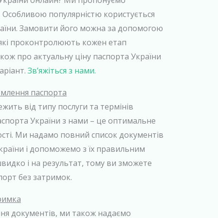
України онлайн? Ми пропонуємо
с. Особливою популярністю користується
аїни. Замовити його можна за допомогою
 які проконтролюють кожен етап
кож про актуальну ціну паспорта України
аріант.
Зв’яжіться з нами.
рмлення паспорта
ежить від типу послуги та термінів
спорта України з нами – це оптимальне
ості. Ми надамо повний список документів
країни і допоможемо з їх правильним
идко і на результат, тому ви зможете
порт без затримок.
тримка
ня документів, ми також надаємо