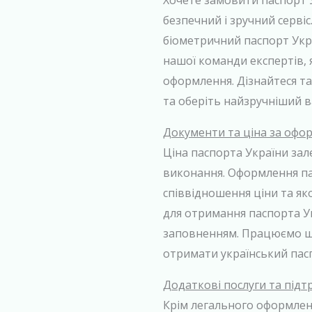
Хочете замовити паспорт 
безпечний і зручний серві
біометричний паспорт Укр
нашої команди експертів,
оформлення. Дізнайтеся та
та оберіть найзручніший в
Документи та ціна за офо
Ціна паспорта України зал
виконання. Оформлення па
співвідношення ціни та як
для отримання паспорта У
заповненням. Працюємо шв
отримати український пас
Додаткові послуги та під
Крім легального оформлен