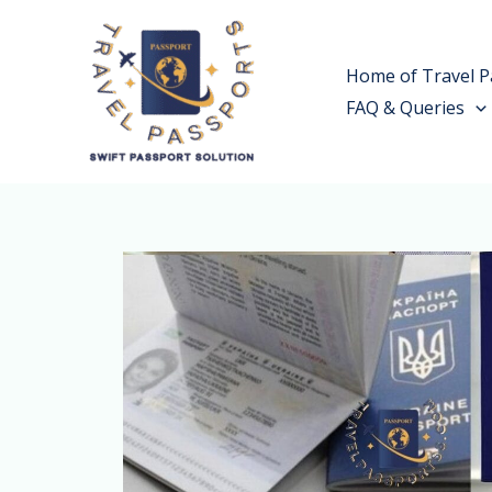
Skip
to
Home of Travel P
content
FAQ & Queries