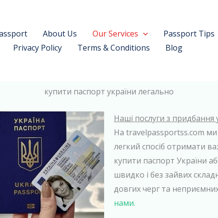
assport
About Us
Our Services
Passport Tips
Privacy Policy
Terms & Conditions
Blog
купити паспорт україни легально
Наші послуги з придбання 
На travelpassportss.com ми
легкий спосіб отримати ва
купити паспорт України а
швидко і без зайвих скла
довгих черг та неприємн
нами.