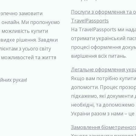
Послуги з оформлення та о
езпечно замовити
TravelPassports
и онлайн. Ми пропонуємо
На TravelPassports ми нада
й можливість купити
отримати український пас
швидке рішення. Завдяки
процесі оформлення докум
ієнтам з усього світу
вирішення всіх питань.
х можливостей та життя
Легальне оформлення укра
Якщо вам потрібно купити 
йних руках!
допомогти. Процес прозор
підкажемо, які документи
необхідні, та допоможемо 
України разом з нами – це
Замовлення біометричного