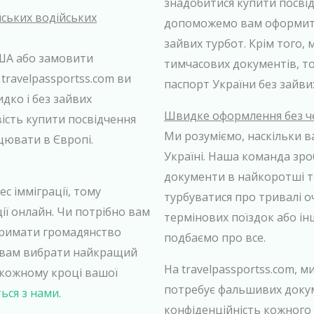
знадобитися купити посві
йських водійських
допоможемо вам оформити 
зайвих турбот. Крім того,
США або замовити
тимчасових документів, т
ravelpassportss.com ви
паспорт України без зайвих
дко і без зайвих
Швидке оформлення без ч
сть купити посвідчення
Ми розуміємо, наскільки 
ацювати в Європі.
Україні. Наша команда зр
документи в найкоротші т
с імміграції, тому
турбуватися про тривалі о
ії онлайн. Чи потрібно вам
термінових поїздок або інш
тримати громадянство
подбаємо про все.
ь вам вибрати найкращий
На travelpassportss.com, м
 кожному кроці вашої
потребує фальшивих докум
ться з нами.
конфіденційність кожного 