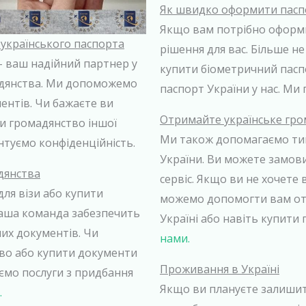
Як швидко оформити пасп
Якщо вам потрібно оформи
 українського паспорта
рішення для вас. Більше н
 ваш надійний партнер у
купити біометричний пасп
адянства. Ми допоможемо
паспорт України у нас. Ми 
ентів. Чи бажаєте ви
Отримайте українське гро
и громадянство іншої
Ми також допомагаємо тим
антуємо конфіденційність.
України. Ви можете замов
дянства
сервіс. Якщо ви не хочете
ля візи або купити
можемо допомогти вам от
Наша команда забезпечить
Україні або навіть купити
их документів. Чи
нами.
во або купити документи
Проживання в Україні
ємо послуги з придбання
Якщо ви плануєте залишити
.