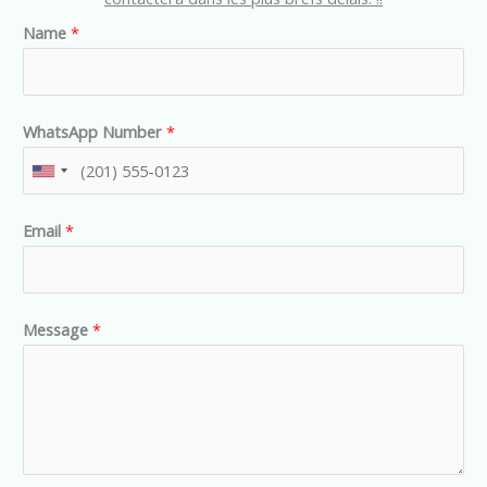
Name
*
WhatsApp Number
*
U
n
Email
*
i
t
e
d
Message
*
S
t
a
t
e