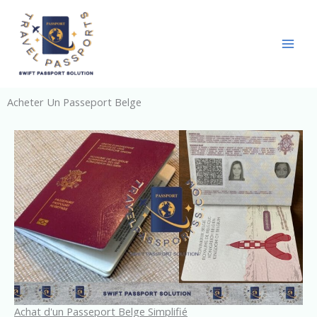
Skip
to
content
Acheter Un Passeport Belge
Achat d'un Passeport Belge Simplifié