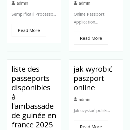
admin
admin
Semplifica il Processo...
Online Passport
Application...
Read More
Read More
liste des
jak wyrobić
passeports
paszport
disponibles
online
à
admin
l’ambassade
Jak uzyskać polski...
de guinée en
france 2025
Read More