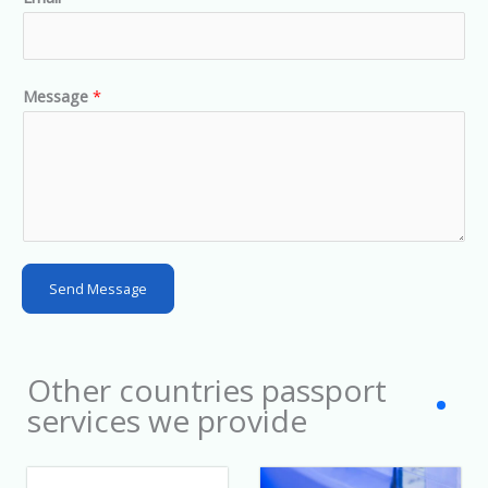
i
t
e
d
Message
*
S
t
a
t
e
s
Send Message
+
1
Other countries passport
services we provide