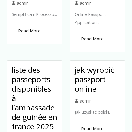
admin
admin
Semplifica il Processo...
Online Passport
Application...
Read More
Read More
liste des
jak wyrobić
passeports
paszport
disponibles
online
à
admin
l’ambassade
Jak uzyskać polski...
de guinée en
france 2025
Read More