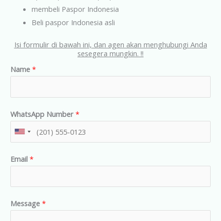
membeli Paspor Indonesia
Beli paspor Indonesia asli
Isi formulir di bawah ini, dan agen akan menghubungi Anda
sesegera mungkin. !!
Name
*
WhatsApp Number
*
U
n
Email
*
i
t
e
d
Message
*
S