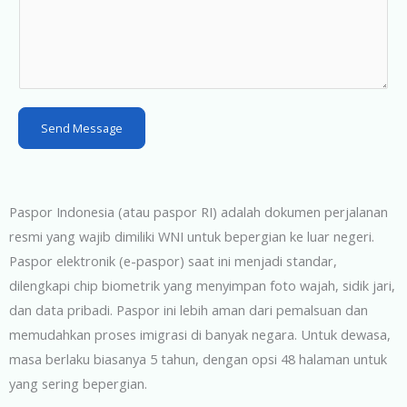
t
a
t
e
s
Send Message
+
1
Paspor Indonesia (atau paspor RI) adalah dokumen perjalanan
resmi yang wajib dimiliki WNI untuk bepergian ke luar negeri.
Paspor elektronik (e-paspor) saat ini menjadi standar,
dilengkapi chip biometrik yang menyimpan foto wajah, sidik jari,
dan data pribadi. Paspor ini lebih aman dari pemalsuan dan
memudahkan proses imigrasi di banyak negara. Untuk dewasa,
masa berlaku biasanya 5 tahun, dengan opsi 48 halaman untuk
yang sering bepergian.