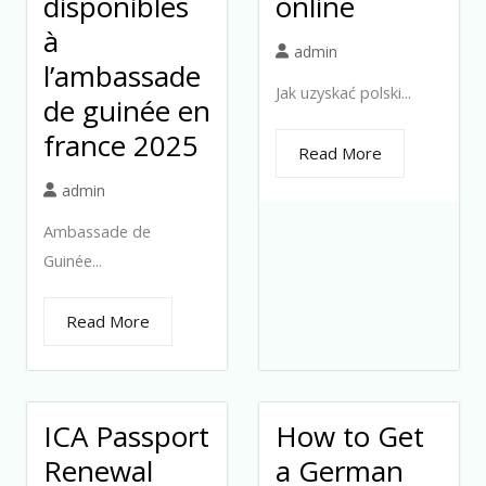
disponibles
online
à
admin
l’ambassade
Jak uzyskać polski...
de guinée en
france 2025
Read More
admin
Ambassade de
Guinée...
Read More
ICA Passport
How to Get
Renewal
a German