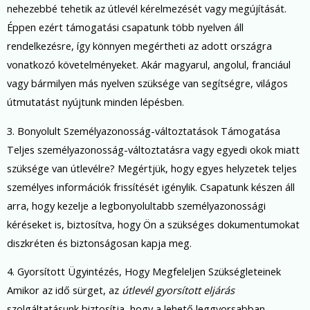
nehezebbé tehetik az útlevél kérelmezését vagy megújítását.
Éppen ezért támogatási csapatunk több nyelven áll
rendelkezésre, így könnyen megértheti az adott országra
vonatkozó követelményeket. Akár magyarul, angolul, franciául
vagy bármilyen más nyelven szüksége van segítségre, világos
útmutatást nyújtunk minden lépésben.
3. Bonyolult Személyazonosság-változtatások Támogatása
Teljes személyazonosság-változtatásra vagy egyedi okok miatt
szüksége van útlevélre? Megértjük, hogy egyes helyzetek teljes
személyes információk frissítését igénylik. Csapatunk készen áll
arra, hogy kezelje a legbonyolultabb személyazonossági
kéréseket is, biztosítva, hogy Ön a szükséges dokumentumokat
diszkréten és biztonságosan kapja meg.
4. Gyorsított Ügyintézés, Hogy Megfeleljen Szükségleteinek
Amikor az idő sürget, az
útlevél gyorsított eljárás
szolgáltatásunk biztosítja, hogy a lehető leggyorsabban