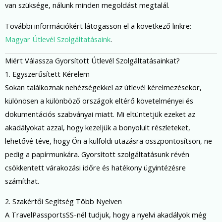
van szüksége, nálunk minden megoldást megtalál.
További információkért látogasson el a következő linkre:
Magyar Útlevél Szolgáltatásaink
.
Miért Válassza Gyorsított Útlevél Szolgáltatásainkat?
1. Egyszerűsített Kérelem
Sokan találkoznak nehézségekkel az útlevél kérelmezésekor,
különösen a különböző országok eltérő követelményei és
dokumentációs szabványai miatt. Mi eltüntetjük ezeket az
akadályokat azzal, hogy kezeljük a bonyolult részleteket,
lehetővé téve, hogy Ön a külföldi utazásra összpontosítson, ne
pedig a papírmunkára. Gyorsított szolgáltatásunk révén
csökkentett várakozási időre és hatékony ügyintézésre
számíthat.
2. Szakértői Segítség Több Nyelven
A TravelPassportsSS-nél tudjuk, hogy a nyelvi akadályok még