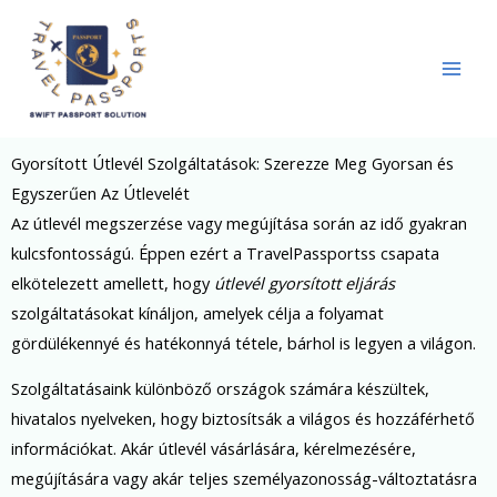
Skip
to
content
Gyorsított Útlevél Szolgáltatások: Szerezze Meg Gyorsan és
Egyszerűen Az Útlevelét
Az útlevél megszerzése vagy megújítása során az idő gyakran
kulcsfontosságú. Éppen ezért a TravelPassportss csapata
elkötelezett amellett, hogy
útlevél gyorsított eljárás
szolgáltatásokat kínáljon, amelyek célja a folyamat
gördülékennyé és hatékonnyá tétele, bárhol is legyen a világon.
Szolgáltatásaink különböző országok számára készültek,
hivatalos nyelveken, hogy biztosítsák a világos és hozzáférhető
információkat. Akár útlevél vásárlására, kérelmezésére,
megújítására vagy akár teljes személyazonosság-változtatásra