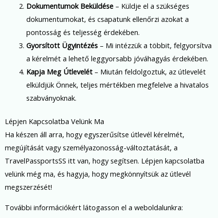
Dokumentumok Beküldése
– Küldje el a szükséges
dokumentumokat, és csapatunk ellenőrzi azokat a
pontosság és teljesség érdekében.
Gyorsított Ügyintézés
– Mi intézzük a többit, felgyorsítva
a kérelmét a lehető leggyorsabb jóváhagyás érdekében.
Kapja Meg Útlevelét
– Miután feldolgoztuk, az útlevelét
elküldjük Önnek, teljes mértékben megfelelve a hivatalos
szabványoknak.
Lépjen Kapcsolatba Velünk Ma
Ha készen áll arra, hogy egyszerűsítse útlevél kérelmét,
megújítását vagy személyazonosság-változtatását, a
TravelPassportsSS itt van, hogy segítsen. Lépjen kapcsolatba
velünk még ma, és hagyja, hogy megkönnyítsük az útlevél
megszerzését!
További információkért látogasson el a weboldalunkra: