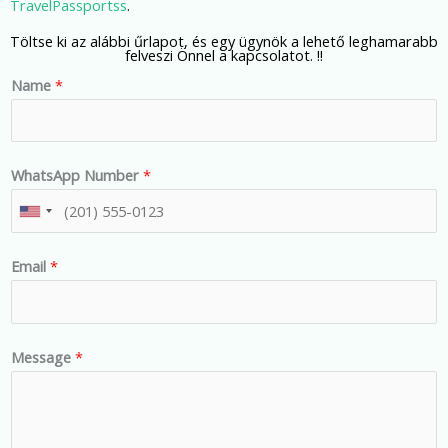
TravelPassportss
.
Töltse ki az alábbi űrlapot, és egy ügynök a lehető leghamarabb
felveszi Önnel a kapcsolatot. !!
Name
*
WhatsApp Number
*
U
n
Email
*
i
t
e
d
Message
*
S
t
a