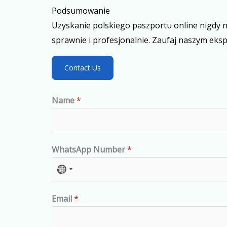
Podsumowanie
Uzyskanie polskiego paszportu online nigdy n
sprawnie i profesjonalnie. Zaufaj naszym ekspe
Contact Us
Name
*
WhatsApp Number
*
N
o
Email
*
c
o