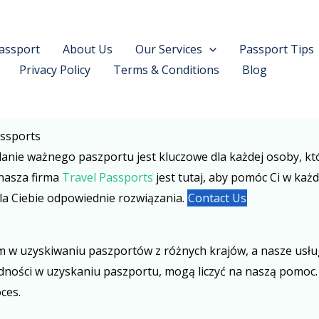
assport
About Us
Our Services
Passport Tips
Privacy Policy
Terms & Conditions
Blog
assports
anie ważnego paszportu jest kluczowe dla każdej osoby, któ
 nasza firma
Travel Passports
jest tutaj, aby pomóc Ci w każd
la Ciebie odpowiednie rozwiązania.
Contact Us
om w uzyskiwaniu paszportów z różnych krajów, a nasze usług
udności w uzyskaniu paszportu, mogą liczyć na naszą pomoc
ces.