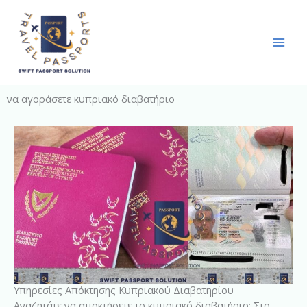
Skip
to
content
να αγοράσετε κυπριακό διαβατήριο
Υπηρεσίες Απόκτησης Κυπριακού Διαβατηρίου
Αναζητάτε να αποκτήσετε το κυπριακό διαβατήριο; Στο