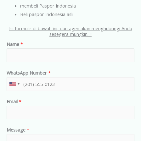
membeli Paspor Indonesia
Beli paspor Indonesia asli
Isi formulir di bawah ini, dan agen akan menghubungi Anda
sesegera mungkin. !!
Name
*
WhatsApp Number
*
U
n
Email
*
i
t
e
d
Message
*
S