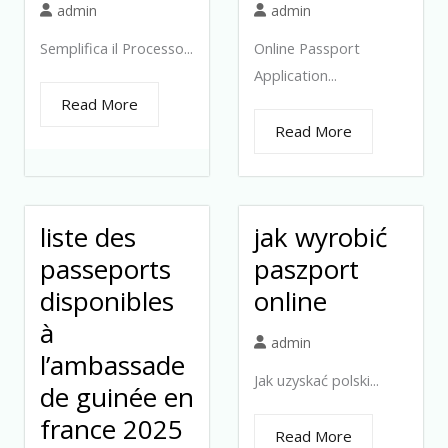
admin
admin
Semplifica il Processo...
Online Passport
Application...
Read More
Read More
liste des
jak wyrobić
passeports
paszport
disponibles
online
à
admin
l’ambassade
Jak uzyskać polski...
de guinée en
france 2025
Read More