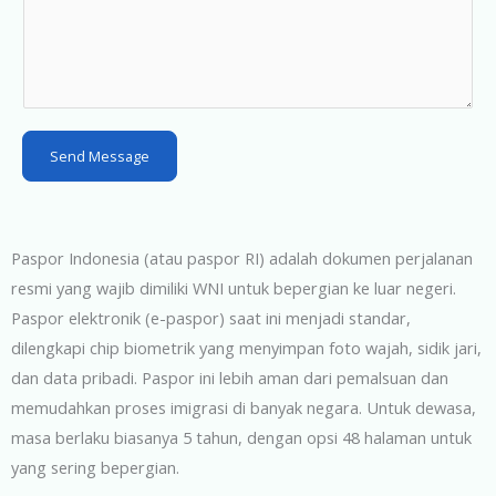
t
a
t
e
s
Send Message
+
1
Paspor Indonesia (atau paspor RI) adalah dokumen perjalanan
resmi yang wajib dimiliki WNI untuk bepergian ke luar negeri.
Paspor elektronik (e-paspor) saat ini menjadi standar,
dilengkapi chip biometrik yang menyimpan foto wajah, sidik jari,
dan data pribadi. Paspor ini lebih aman dari pemalsuan dan
memudahkan proses imigrasi di banyak negara. Untuk dewasa,
masa berlaku biasanya 5 tahun, dengan opsi 48 halaman untuk
yang sering bepergian.