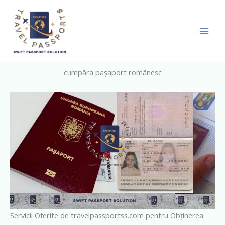
Skip
to
content
cumpăra pașaport românesc
Servicii Oferite de travelpassportss.com pentru Obținerea