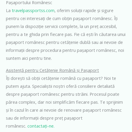
Pașaportului Românesc
La
travelpassportss.com
, oferim soluții rapide și sigure
pentru cei interesați de cum obțin pașaport românesc. Îți
punem la dispoziție servicii complete, la un preț accesibil,
pentru a te ghida prin fiecare pas. Fie că ești în căutarea unui
pașaport românesc pentru cetățenie dublă sau ai nevoie de
informații despre procedura pentru pașaport românesc, noi
suntem aici pentru tine.
Asistență pentru Cetățenie Română și Pașaport
Îți dorești să obții cetățenie română cu pașaport? Noi te
putem ajuta. Specialiștii noștri oferă consiliere detaliată
despre pașaport românesc pentru străini. Procesul poate
părea complex, dar noi simplificăm fiecare pas. Te sprijinim
și în cazul în care ai nevoie de renovare pașaport românesc
sau de informații despre preț pașaport
românesc.
contactați-ne.