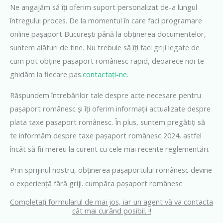
Ne angajăm să îți oferim suport personalizat de-a lungul
întregului proces. De la momentul în care faci programare
online pașaport București până la obținerea documentelor,
suntem alături de tine. Nu trebuie să îți faci griji legate de
cum pot obține pașaport românesc rapid, deoarece noi te
ghidăm la fiecare pas.
contactați-ne.
Răspundem întrebărilor tale despre acte necesare pentru
pașaport românesc și îți oferim informații actualizate despre
plata taxe pașaport românesc. În plus, suntem pregătiți să
te informăm despre taxe pașaport românesc 2024, astfel
încât să fii mereu la curent cu cele mai recente reglementări.
Prin sprijinul nostru, obținerea pașaportului românesc devine
o experiență fără griji. cumpăra pașaport românesc
Completați formularul de mai jos, iar un agent vă va contacta
cât mai curând posibil. !!