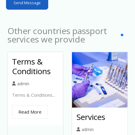
Send Message
e
c
t
Other countries passport
e
services we provide
d
Terms &
Conditions
admin
Terms & Conditions...
Read More
Services
admin