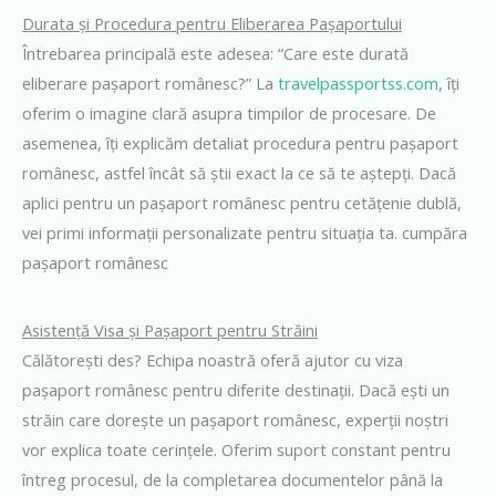
Durata și Procedura pentru Eliberarea Pașaportului
Întrebarea principală este adesea: “Care este durată
eliberare pașaport românesc?” La
travelpassportss.com
, îți
oferim o imagine clară asupra timpilor de procesare. De
asemenea, îți explicăm detaliat procedura pentru pașaport
românesc, astfel încât să știi exact la ce să te aștepți. Dacă
aplici pentru un pașaport românesc pentru cetățenie dublă,
vei primi informații personalizate pentru situația ta. cumpăra
pașaport românesc
Asistență Visa și Pașaport pentru Străini
Călătorești des? Echipa noastră oferă ajutor cu viza
pașaport românesc pentru diferite destinații. Dacă ești un
străin care dorește un pașaport românesc, experții noștri
vor explica toate cerințele. Oferim suport constant pentru
întreg procesul, de la completarea documentelor până la