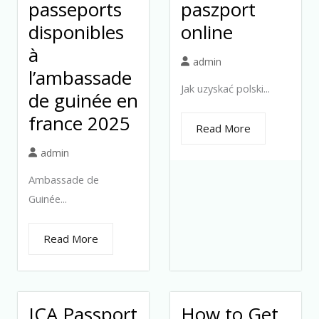
passeports
paszport
disponibles
online
à
admin
l’ambassade
Jak uzyskać polski...
de guinée en
france 2025
Read More
admin
Ambassade de
Guinée...
Read More
ICA Passport
How to Get