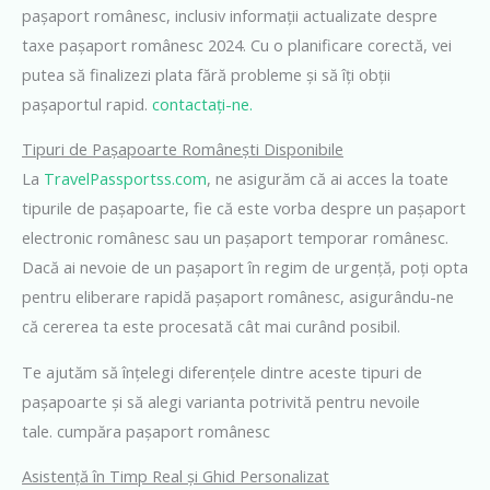
pașaport românesc, inclusiv informații actualizate despre
taxe pașaport românesc 2024. Cu o planificare corectă, vei
putea să finalizezi plata fără probleme și să îți obții
pașaportul rapid.
contactați-ne.
Tipuri de Pașapoarte Românești Disponibile
La
TravelPassportss.com
, ne asigurăm că ai acces la toate
tipurile de pașapoarte, fie că este vorba despre un pașaport
electronic românesc sau un pașaport temporar românesc.
Dacă ai nevoie de un pașaport în regim de urgență, poți opta
pentru eliberare rapidă pașaport românesc, asigurându-ne
că cererea ta este procesată cât mai curând posibil.
Te ajutăm să înțelegi diferențele dintre aceste tipuri de
pașapoarte și să alegi varianta potrivită pentru nevoile
tale. cumpăra pașaport românesc
Asistență în Timp Real și Ghid Personalizat