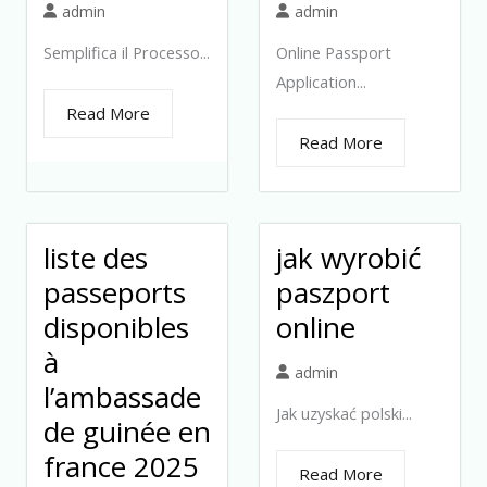
admin
admin
Semplifica il Processo...
Online Passport
Application...
Read More
Read More
liste des
jak wyrobić
passeports
paszport
disponibles
online
à
admin
l’ambassade
Jak uzyskać polski...
de guinée en
france 2025
Read More