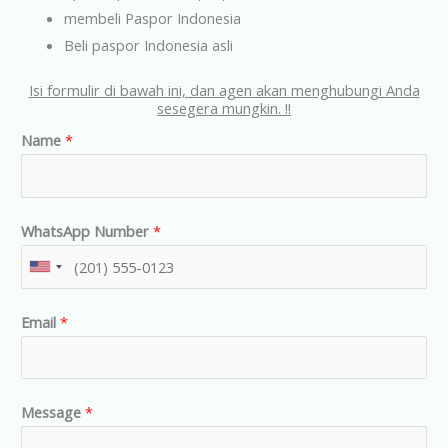
membeli Paspor Indonesia
Beli paspor Indonesia asli
Isi formulir di bawah ini, dan agen akan menghubungi Anda
sesegera mungkin. !!
Name
*
WhatsApp Number
*
U
n
Email
*
i
t
e
d
Message
*
S