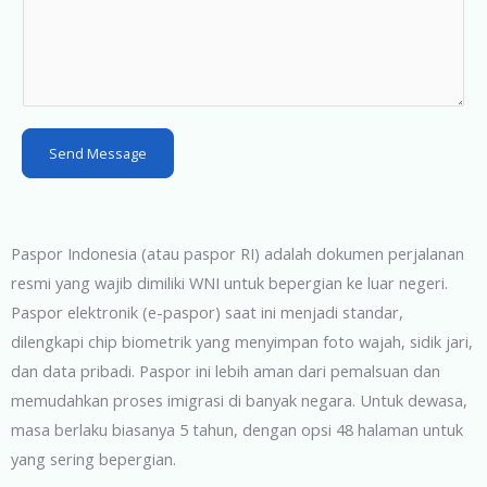
t
a
t
e
s
Send Message
+
1
Paspor Indonesia (atau paspor RI) adalah dokumen perjalanan
resmi yang wajib dimiliki WNI untuk bepergian ke luar negeri.
Paspor elektronik (e-paspor) saat ini menjadi standar,
dilengkapi chip biometrik yang menyimpan foto wajah, sidik jari,
dan data pribadi. Paspor ini lebih aman dari pemalsuan dan
memudahkan proses imigrasi di banyak negara. Untuk dewasa,
masa berlaku biasanya 5 tahun, dengan opsi 48 halaman untuk
yang sering bepergian.