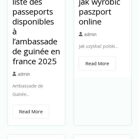
liste des
jak wyrobić
passeports
paszport
disponibles
online
à
admin
l’ambassade
Jak uzyskać polski...
de guinée en
france 2025
Read More
admin
Ambassade de
Guinée...
Read More