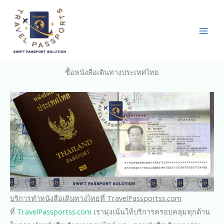
Skip
to
content
ซื้อหนังสือเดินทางประเทศไทย
บริการทำหนังสือเดินทางไทยที่ TravelPassportss.com
ที่
TravelPassportss.com
เรามุ่งเน้นให้บริการครอบคลุมทุกด้าน