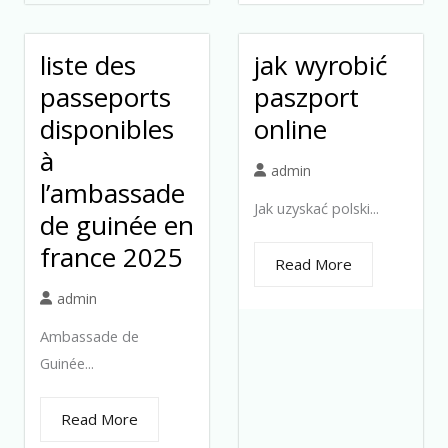
liste des
jak wyrobić
passeports
paszport
disponibles
online
à
admin
l’ambassade
Jak uzyskać polski...
de guinée en
france 2025
Read More
admin
Ambassade de
Guinée...
Read More