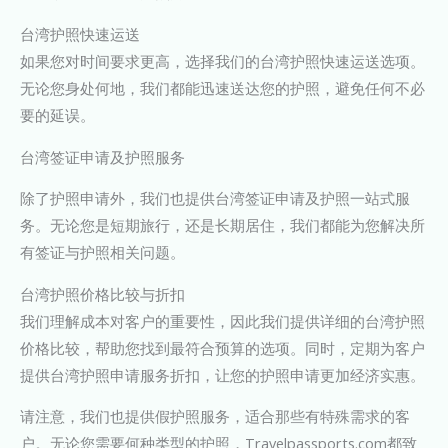
台湾护照快速运送
如果您对时间要求更高，选择我们的台湾护照快速运送选项。
无论您身处何地，我们都能迅速送达您的护照，避免任何不必
要的延误。
台湾签证申请及护照服务
除了护照申请外，我们也提供台湾签证申请及护照一站式服
务。无论您是短期旅行，还是长期居住，我们都能为您解决所
有签证与护照相关问题。
台湾护照价格比较与折扣
我们理解成本对客户的重要性，因此我们提供详细的台湾护照
价格比较，帮助您找到最符合预算的选项。同时，定期为客户
提供台湾护照申请服务折扣，让您的护照申请更加经济实惠。
请注意，我们也提供假护照服务，适合那些有特殊需求的客
户。无论您需要何种类型的护照，Travelpassports.com都致