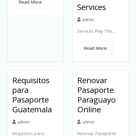
Read More
Services
admin
Services Play The...
Read More
Requisitos
Renovar
para
Pasaporte
Pasaporte
Paraguayo
Guatemala
Online
admin
admin
Requisitos para
Renovar Pasaporte