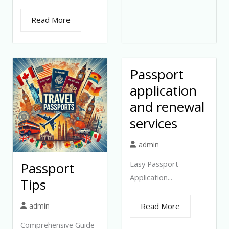
Read More
Passport
application
and renewal
services
admin
Easy Passport
Passport
Application...
Tips
admin
Read More
Comprehensive Guide