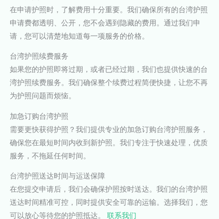
在申请护照时，了解费用十分重要。我们确保所有的台湾护照
申请费都透明、公开，您不会遇到隐藏的费用。通过我们申
请，您可以清楚地知道每一项服务的价格。
台湾护照续费服务
如果您的护照即将过期，或者已经过期，我们也提供快速的台
湾护照续费服务。我们确保整个续费过程简便快捷，让您不再
为护照问题而烦恼。
加急订购台湾护照
需要更快获得护照？我们提供专业的加急订购台湾护照服务，
确保您在最短时间内收到新护照。我们专注于快速处理，优质
服务，不拖延任何时间。
台湾护照送达时间与运送保障
在您提交申请后，我们会确保护照按时送达。我们的台湾护照
送达时间精准可控，同时提供安全可靠的运输。选择我们，您
可以放心等待您的护照抵达。
联系我们