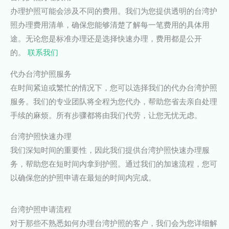
办理护照可能会涉及不同的费用。我们为您提供透明的台湾护
照办理费用清单，确保您能够清楚了解每一笔费用的具体用
途。无论您是标准办理还是选择快速办理，费用都是公开
的。
联系我们
代办台湾护照服务
在时间紧迫或繁忙的情况下，您可以选择我们的代办台湾护照
服务。我们的专业团队将全程为您代办，帮助您省去亲自处理
手续的麻烦。所有步骤都将由我们代劳，让您无忧无虑。
台湾护照快速办理
我们深知时间的重要性，因此我们提供台湾护照快速办理服
务，帮助您在短时间内拿到护照。通过我们的加速流程，您可
以确保您的护照申请在最短的时间内完成。
台湾护照申请流程
对于那些不熟悉如何办理台湾护照的客户，我们会为您详细解