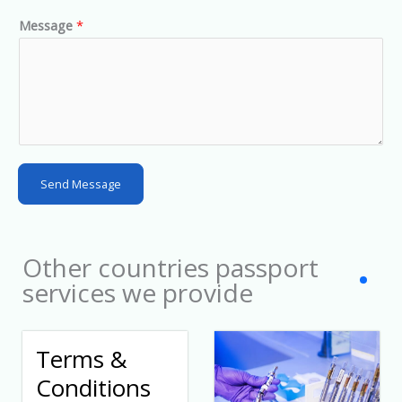
d
Message
*
S
t
a
t
e
s
Send Message
+
1
Other countries passport
services we provide
Terms &
Conditions