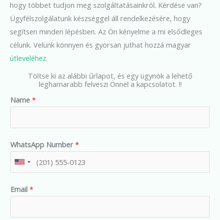
hogy többet tudjon meg szolgáltatásainkról. Kérdése van?
Ügyfélszolgálatunk készséggel áll rendelkezésére, hogy
segítsen minden lépésben. Az Ön kényelme a mi elsődleges
célunk. Velünk könnyen és gyorsan juthat hozzá magyar
útleveléhez
.
Töltse ki az alábbi űrlapot, és egy ügynök a lehető
leghamarabb felveszi Önnel a kapcsolatot. !!
Name
*
WhatsApp Number
*
U
n
Email
*
i
t
e