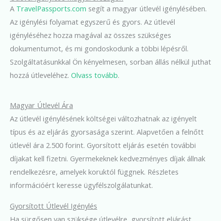
A
TravelPassports.com
segít a magyar útlevél igénylésében.
Az igénylési folyamat egyszerű és gyors. Az útlevél
igényléséhez hozza magával az összes szükséges
dokumentumot, és mi gondoskodunk a többi lépésről.
Szolgáltatásunkkal Ön kényelmesen, sorban állás nélkül juthat
hozzá útleveléhez.
Olvass tovább
.
Magyar Útlevél Ára
Az útlevél igénylésének költségei változhatnak az igényelt
típus és az eljárás gyorsasága szerint. Alapvetően a felnőtt
útlevél ára 2.500 forint. Gyorsított eljárás esetén további
díjakat kell fizetni. Gyermekeknek kedvezményes díjak állnak
rendelkezésre, amelyek koruktól függnek. Részletes
információért keresse ügyfélszolgálatunkat.
Gyorsított Útlevél Igénylés
Ha sürgősen van szüksége útlevélre, gyorsított eljárást