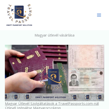
Skip
to
content
Magyar útlevél vásárlása
Magyar Útlevél Szolgáltatások a TravelPassports.com-nál
Útlevél Igénylése Magyarországon