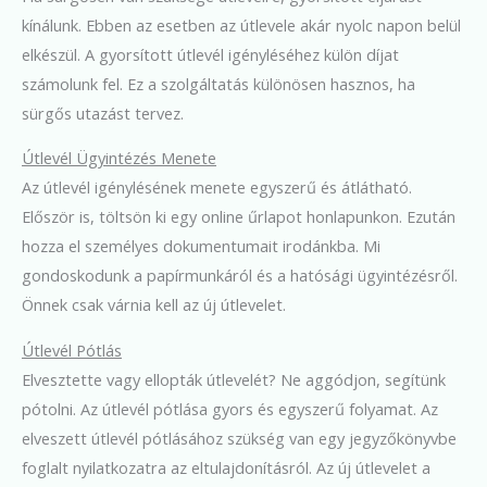
kínálunk. Ebben az esetben az útlevele akár nyolc napon belül
elkészül. A gyorsított útlevél igényléséhez külön díjat
számolunk fel. Ez a szolgáltatás különösen hasznos, ha
sürgős utazást tervez.
Útlevél Ügyintézés Menete
Az útlevél igénylésének menete egyszerű és átlátható.
Először is, töltsön ki egy online űrlapot honlapunkon. Ezután
hozza el személyes dokumentumait irodánkba. Mi
gondoskodunk a papírmunkáról és a hatósági ügyintézésről.
Önnek csak várnia kell az új útlevelet.
Útlevél Pótlás
Elvesztette vagy ellopták útlevelét? Ne aggódjon, segítünk
pótolni. Az útlevél pótlása gyors és egyszerű folyamat. Az
elveszett útlevél pótlásához szükség van egy jegyzőkönyvbe
foglalt nyilatkozatra az eltulajdonításról. Az új útlevelet a