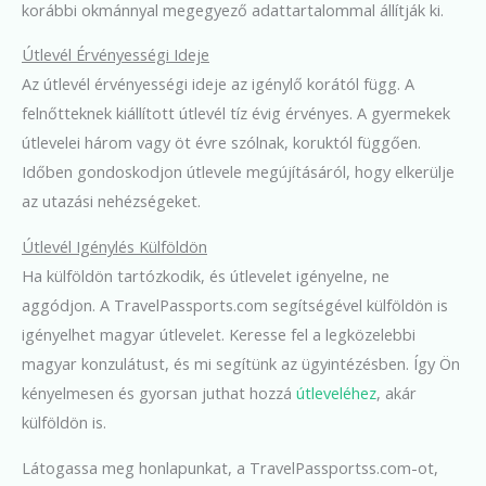
korábbi okmánnyal megegyező adattartalommal állítják ki.
Útlevél Érvényességi Ideje
Az útlevél érvényességi ideje az igénylő korától függ. A
felnőtteknek kiállított útlevél tíz évig érvényes. A gyermekek
útlevelei három vagy öt évre szólnak, koruktól függően.
Időben gondoskodjon útlevele megújításáról, hogy elkerülje
az utazási nehézségeket.
Útlevél Igénylés Külföldön
Ha külföldön tartózkodik, és útlevelet igényelne, ne
aggódjon. A TravelPassports.com segítségével külföldön is
igényelhet magyar útlevelet. Keresse fel a legközelebbi
magyar konzulátust, és mi segítünk az ügyintézésben. Így Ön
kényelmesen és gyorsan juthat hozzá
útleveléhez
, akár
külföldön is.
Látogassa meg honlapunkat, a TravelPassportss.com-ot,