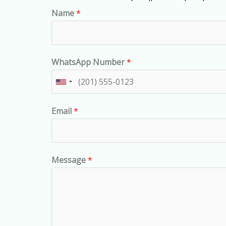
Name
*
WhatsApp Number
*
U
n
Email
*
i
t
e
d
Message
*
S
t
a
t