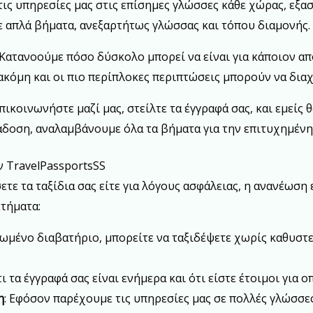
τις υπηρεσίες μας στις επίσημες γλώσσες κάθε χώρας, εξα
ε απλά βήματα, ανεξαρτήτως γλώσσας και τόπου διαμονής.
 Κατανοούμε πόσο δύσκολο μπορεί να είναι για κάποιον α
 ακόμη και οι πιο περίπλοκες περιπτώσεις μπορούν να δια
επικοινωνήστε μαζί μας, στείλτε τα έγγραφά σας, και εμείς
άδοση, αναλαμβάνουμε όλα τα βήματα για την επιτυχημέν
 TravelPassportsSS
ετε τα ταξίδια σας είτε για λόγους ασφάλειας, η ανανέωση
τήματα:
ρωμένο διαβατήριο, μπορείτε να ταξιδέψετε χωρίς καθυστ
τι τα έγγραφά σας είναι ενήμερα και ότι είστε έτοιμοι για 
η
: Εφόσον παρέχουμε τις υπηρεσίες μας σε πολλές γλώσσες