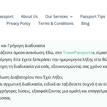
assport
About Us
Our Services
Passport Tips
Privacy Policy
Terms & Conditions
Blog
 και Γρήγορη Διαδικασία
ειάζεστε άμεσα ανανέωση; Εδώ, στο
TravelPassports
s, είμα
ρηση. Είτε έχετε ξεπεράσει την ημερομηνία λήξης είτε θέ
ληρη τη διαδικασία για εσάς, εξοικονομώντας σας χρόνο κα
νέωση Διαβατηρίου που Έχει Λήξει;
ι αγχωτική διαδικασία, ειδικά αν ταξιδεύετε συχνά ή αν ε
γρήγορες λύσεις, εξασφαλίζοντας μια ομαλή και επαγγελματ
ώσσας.