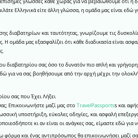
 επίσημες γλώσσες κάθε χώρας για να βεβαιωθούμε ότι η δ
ιλάτε Ελληνικά είτε άλλη γλώσσα, η ομάδα μας είναι εδώ γ
σης διαβατηρίων και ταυτότητας, γνωρίζουμε τις δυσκολί
 Η ομάδα μας εξασφαλίζει ότι κάθε διαδικασία είναι ασφαλ
ς.
ου διαβατηρίου σας όσο το δυνατόν πιο απλή και γρήγορη
 εδώ για να σας βοηθήσουμε από την αρχή μέχρι την ολοκλ
ίου σας που Έχει Λήξει
σας; Επικοινωνήστε μαζί μας στο
TravelPassports
s και αφή
λωσσική υποστήριξη, εύκολες οδηγίες, και ασφαλή επεξερ
οποιεσδήποτε κι αν είναι οι ανάγκες σας, είμαστε εδώ για
φόρμα και ένας αντιπρόσωπος θα επικοινωνήσει μαζί σας