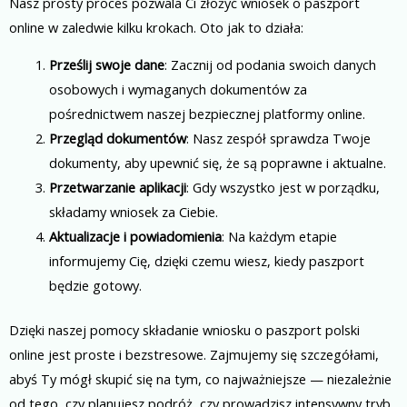
Nasz prosty proces pozwala Ci złożyć wniosek o paszport
online w zaledwie kilku krokach. Oto jak to działa:
Prześlij swoje dane
: Zacznij od podania swoich danych
osobowych i wymaganych dokumentów za
pośrednictwem naszej bezpiecznej platformy online.
Przegląd dokumentów
: Nasz zespół sprawdza Twoje
dokumenty, aby upewnić się, że są poprawne i aktualne.
Przetwarzanie aplikacji
: Gdy wszystko jest w porządku,
składamy wniosek za Ciebie.
Aktualizacje i powiadomienia
: Na każdym etapie
informujemy Cię, dzięki czemu wiesz, kiedy paszport
będzie gotowy.
Dzięki naszej pomocy składanie wniosku o paszport polski
online jest proste i bezstresowe. Zajmujemy się szczegółami,
abyś Ty mógł skupić się na tym, co najważniejsze — niezależnie
od tego, czy planujesz podróż, czy prowadzisz intensywny tryb