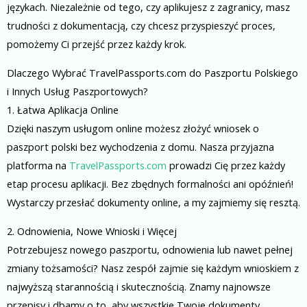
językach. Niezależnie od tego, czy aplikujesz z zagranicy, masz
trudności z dokumentacją, czy chcesz przyspieszyć proces,
pomożemy Ci przejść przez każdy krok.
Dlaczego Wybrać TravelPassports.com do Paszportu Polskiego
i Innych Usług Paszportowych?
1. Łatwa Aplikacja Online
Dzięki naszym usługom online możesz złożyć wniosek o
paszport polski bez wychodzenia z domu. Nasza przyjazna
platforma na
TravelPassports.com
prowadzi Cię przez każdy
etap procesu aplikacji. Bez zbędnych formalności ani opóźnień!
Wystarczy przesłać dokumenty online, a my zajmiemy się resztą.
2. Odnowienia, Nowe Wnioski i Więcej
Potrzebujesz nowego paszportu, odnowienia lub nawet pełnej
zmiany tożsamości? Nasz zespół zajmie się każdym wnioskiem z
najwyższą starannością i skutecznością. Znamy najnowsze
przepisy i dbamy o to, aby wszystkie Twoje dokumenty