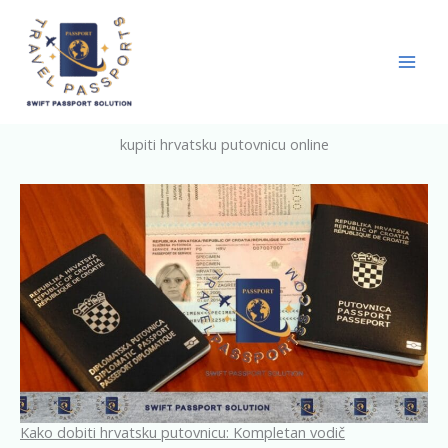
Skip
to
content
kupiti hrvatsku putovnicu online
Kako dobiti hrvatsku putovnicu: Kompletan vodič