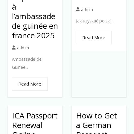
à
admin
l’ambassade
Jak uzyskać polski...
de guinée en
france 2025
Read More
admin
Ambassade de
Guinée...
Read More
ICA Passport
How to Get
Renewal
a German