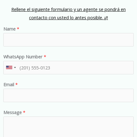
Rellene el siguiente formulario y un agente se pondrá en
contacto con usted lo antes posible. ¡¡!!
Name
*
WhatsApp Number
*
U
n
Email
*
i
t
e
d
Message
*
S
t
a