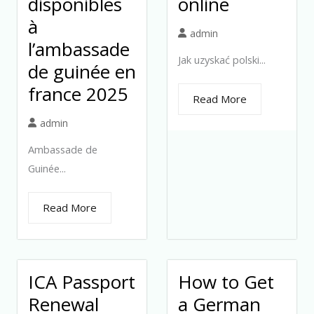
disponibles
online
à
admin
l’ambassade
Jak uzyskać polski...
de guinée en
france 2025
Read More
admin
Ambassade de
Guinée...
Read More
ICA Passport
How to Get
Renewal
a German