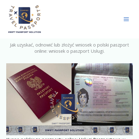
Skip
to
content
Jak uzyskać, odnowić lub złożyć wniosek o polski paszport
online: wniosek o paszport Usługi.