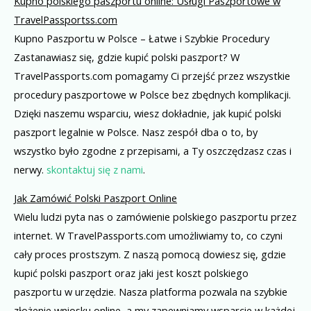
Kupno polskiego paszportu online: Usługi Paszportowe w
TravelPassportss.com
Kupno Paszportu w Polsce – Łatwe i Szybkie Procedury
Zastanawiasz się, gdzie kupić polski paszport? W
TravelPassports.com pomagamy Ci przejść przez wszystkie
procedury paszportowe w Polsce bez zbędnych komplikacji.
Dzięki naszemu wsparciu, wiesz dokładnie, jak kupić polski
paszport legalnie w Polsce. Nasz zespół dba o to, by
wszystko było zgodne z przepisami, a Ty oszczędzasz czas i
nerwy.
skontaktuj się z nami
.
Jak Zamówić Polski Paszport Online
Wielu ludzi pyta nas o zamówienie polskiego paszportu przez
internet. W TravelPassports.com umożliwiamy to, co czyni
cały proces prostszym. Z naszą pomocą dowiesz się, gdzie
kupić polski paszport oraz jaki jest koszt polskiego
paszportu w urzędzie. Nasza platforma pozwala na szybkie
złożenie wniosku online, a my zapewniamy wsparcie w każdej