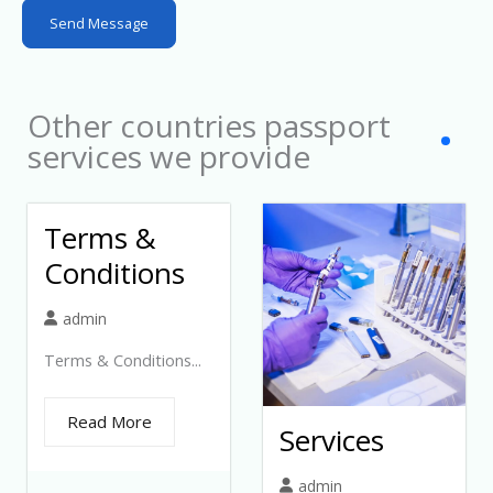
s
Send Message
+
1
Other countries passport
services we provide
Terms &
Conditions
admin
Terms & Conditions...
Read More
Services
admin