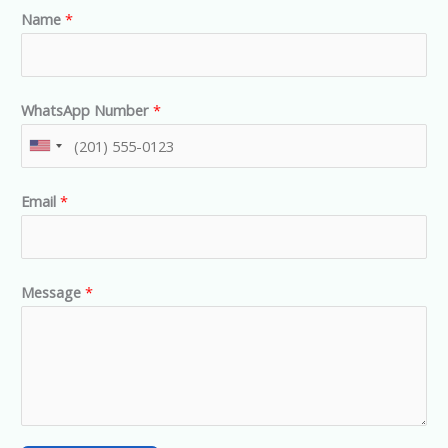
Name
*
WhatsApp Number
*
U
n
Email
*
i
t
e
d
Message
*
S
t
a
t
e