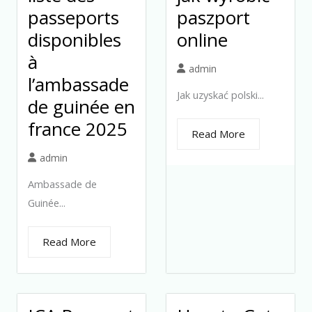
passeports
paszport
disponibles
online
à
admin
l’ambassade
Jak uzyskać polski...
de guinée en
france 2025
Read More
admin
Ambassade de
Guinée...
Read More