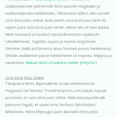
usaldusväärsele platvormile Eesti passide mugavaks ja
usaldusväärseks hankimiseks. Olenemata sellest, kas soovite
osta Eesti pass online, leida parim osta Eesti pass hind või
vajate passi osta Eesti pass kiirelt, oleme siin, et teid aidata.
Meie teenused on loodud teie konkreetsete vajaduste
rahuldamiseks, tagades sujuva ja muretu kogemuse.
Olemme täällä auttamassa sinua Suomen passin hankinnassa.
Meidän avullamme passin hankkiminen on nopeaa, helppoa ja
vaivatonta
.
Klikkaa tästä ottaaksesi meihin yhteyttä !!
Osta Eesti Pass Online
Tänapäeva kiires digimaailmas ei saa veebiteenuste
mugavust üle hinnata. TravelPassports.com pakub sujuvat
protsessi, et osta Eesti pass online. Meie kasutajasõbralik
platvorm tagab, et saate oma taotluse täita kodust
lahkumata. Mõne klõpsuga saate alustada Eesti passi