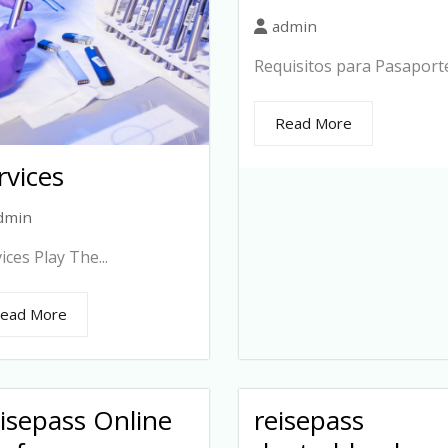
admin
Requisitos para Pasaporte.
Read More
rvices
dmin
ices Play The...
ead More
isepass Online
reisepass