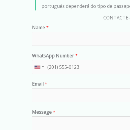
português dependerá do tipo de passapo
CONTACTE-N
Name
*
WhatsApp Number
*
U
n
Email
*
i
t
e
d
Message
*
S
t