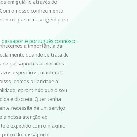
os em guiá-lo através do
o. Com o nosso conhecimento
antimos que a sua viagem para
um passaporte português connosco
onhecemos a importância da
ecialmente quando se trata de
s de passaportes acelerados
razos específicos, mantendo
 disso, damos prioridade à
alidade, garantindo que o seu
ida e discreta. Quer tenha
nte necessite de um serviço
 e a nossa atenção ao
te é expedido com o máximo
 o preço do passaporte