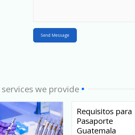
a
t
e
s
Send Message
+
1
 services we provide
Requisitos para
Pasaporte
Guatemala