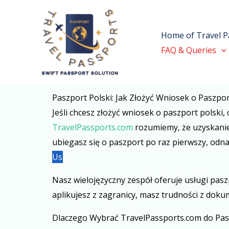
Skip
to
Home of Travel P
content
FAQ & Queries
Paszport Polski: Jak Złożyć Wniosek o Paszpor
Jeśli chcesz złożyć wniosek o paszport polski,
TravelPassports.com
rozumiemy, że uzyskanie
ubiegasz się o paszport po raz pierwszy, odna
Us
Nasz wielojęzyczny zespół oferuje usługi pas
aplikujesz z zagranicy, masz trudności z doku
Dlaczego Wybrać TravelPassports.com do Pas