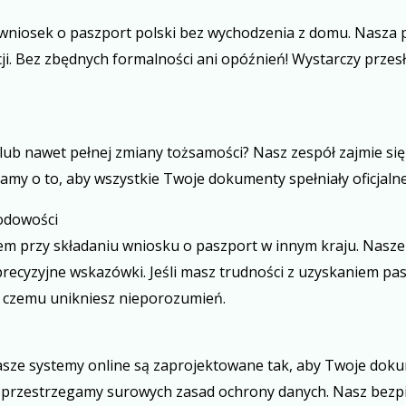
wniosek o paszport polski bez wychodzenia z domu. Nasza 
cji. Bez zbędnych formalności ani opóźnień! Wystarczy przes
ub nawet pełnej zmiany tożsamości? Nasz zespół zajmie się
my o to, aby wszystkie Twoje dokumenty spełniały oficjalne 
rodowości
m przy składaniu wniosku o paszport w innym kraju. Nasze 
 precyzyjne wskazówki. Jeśli masz trudności z uzyskaniem 
i czemu unikniesz nieporozumień.
nasze systemy online są zaprojektowane tak, aby Twoje dok
ż przestrzegamy surowych zasad ochrony danych. Nasz bezpi