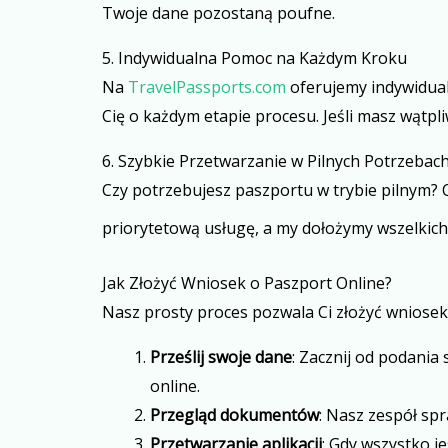
Twoje dane pozostaną poufne.
5. Indywidualna Pomoc na Każdym Kroku
Na
TravelPassports.com
oferujemy indywidual
Cię o każdym etapie procesu. Jeśli masz wątpli
6. Szybkie Przetwarzanie w Pilnych Potrzeba
Czy potrzebujesz paszportu w trybie pilnym?
priorytetową usługę, a my dołożymy wszelkich 
Jak Złożyć Wniosek o Paszport Online?
Nasz prosty proces pozwala Ci złożyć wniosek o
Prześlij swoje dane
: Zacznij od podani
online.
Przegląd dokumentów
: Nasz zespół sp
Przetwarzanie aplikacji
: Gdy wszystko j