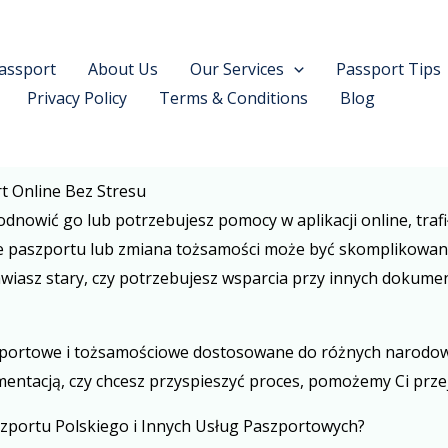
assport
About Us
Our Services
Passport Tips
Privacy Policy
Terms & Conditions
Blog
t Online Bez Stresu
 odnowić go lub potrzebujesz pomocy w aplikacji online, traf
 paszportu lub zmiana tożsamości może być skomplikowany
wiasz stary, czy potrzebujesz wsparcia przy innych dokumen
zportowe i tożsamościowe dostosowane do różnych narodowośc
mentacją, czy chcesz przyspieszyć proces, pomożemy Ci prze
zportu Polskiego i Innych Usług Paszportowych?