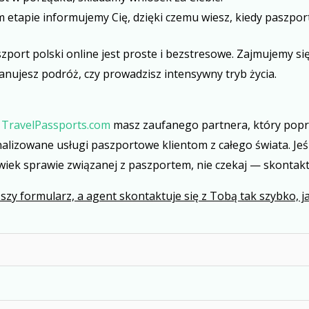
m etapie informujemy Cię, dzięki czemu wiesz, kiedy paszpor
port polski online jest proste i bezstresowe. Zajmujemy się
lanujesz podróż, czy prowadzisz intensywny tryb życia.
Z
TravelPassports.com
masz zaufanego partnera, który popro
alizowane usługi paszportowe klientom z całego świata. Jeś
wiek sprawie związanej z paszportem, nie czekaj — skontaktu
szy formularz, a agent skontaktuje się z Tobą tak szybko, jak