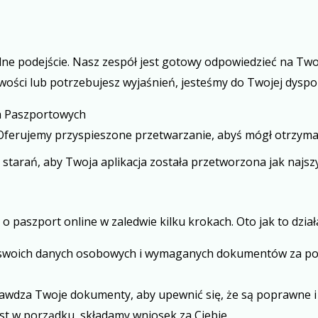
ne podejście. Nasz zespół jest gotowy odpowiedzieć na Two
wości lub potrzebujesz wyjaśnień, jesteśmy do Twojej dyspoz
ch Paszportowych
 Oferujemy przyspieszone przetwarzanie, abyś mógł otrzyma
starań, aby Twoja aplikacja została przetworzona jak najszy
 paszport online w zaledwie kilku krokach. Oto jak to dział
a swoich danych osobowych i wymaganych dokumentów za po
rawdza Twoje dokumenty, aby upewnić się, że są poprawne i
est w porządku, składamy wniosek za Ciebie.