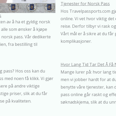
Tjenester for Norsk Pass
Hos Travelpassports.com gjør
s
online. Vi vet hvor viktig de
en av å ha et gyldig norsk
reise. Derfor tilbyr vi rask
or alle som ønsker å kjøpe
Vårt mål er å sikre at du få
 norsk pass. Vår dedikerte
komplikasjoner.
n, fra bestilling til
Hvor Lang Tid Tar Det Å Få 
ig pass? Hos oss kan du
Mange lurer på: hvor lang ti
s med noen få klikk. Vi gjør
men vi jobber hardt for at du
sere på andre viktige
benytte våre tjenester, kan
tige priser, slik at du får
pass online går raskt og effe
e på kvaliteten.
søknadskjema, slik at du unn