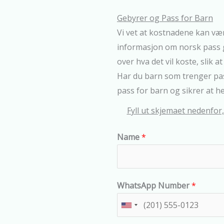
Gebyrer og Pass for Barn
Vi vet at kostnadene kan vær
informasjon om norsk pass ge
over hva det vil koste, slik a
Har du barn som trenger pas
pass for barn og sikrer at he
Fyll ut skjemaet nedenfor
Name
*
WhatsApp Number
*
U
n