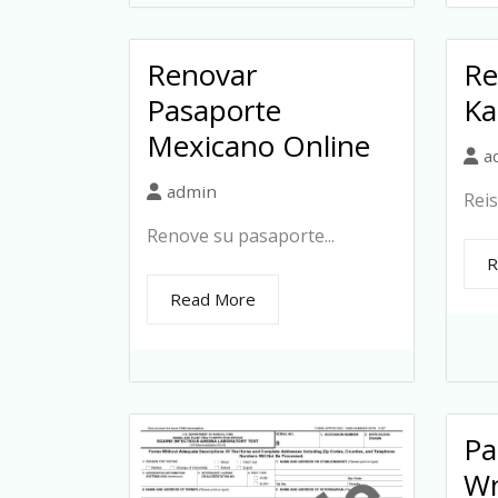
Renovar
Re
Pasaporte
Ka
Mexicano Online
a
admin
Reis
Renove su pasaporte...
R
Read More
Pa
Wn