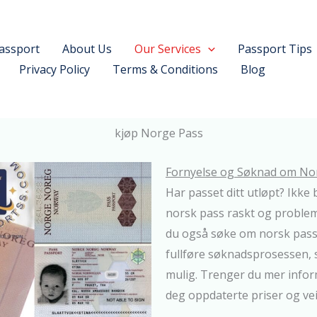
assport
About Us
Our Services
Passport Tips
Privacy Policy
Terms & Conditions
Blog
kjøp Norge Pass
Fornyelse og Søknad om No
Har passet ditt utløpt? Ikke 
norsk pass raskt og problemf
du også søke om norsk pass d
fullføre søknadsprosessen, s
mulig. Trenger du mer infor
deg oppdaterte priser og ve