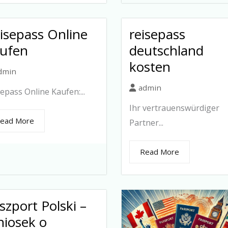
isepass Online
reisepass
ufen
deutschland
kosten
dmin
admin
epass Online Kaufen:...
Ihr vertrauenswürdiger
ead More
Partner...
Read More
szport Polski –
iosek o