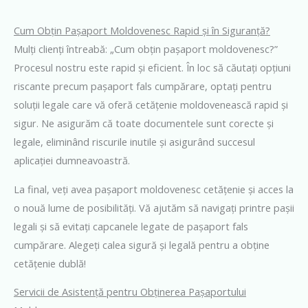
Cum Obțin Pașaport Moldovenesc Rapid și în Siguranță?
Mulți clienți întreabă: „Cum obțin pașaport moldovenesc?”
Procesul nostru este rapid și eficient. În loc să căutați opțiuni
riscante precum pașaport fals cumpărare, optați pentru
soluții legale care vă oferă cetățenie moldovenească rapid și
sigur. Ne asigurăm că toate documentele sunt corecte și
legale, eliminând riscurile inutile și asigurând succesul
aplicației dumneavoastră.
La final, veți avea pașaport moldovenesc cetățenie și acces la
o nouă lume de posibilități. Vă ajutăm să navigați printre pașii
legali și să evitați capcanele legate de pașaport fals
cumpărare. Alegeți calea sigură și legală pentru a obține
cetățenie dublă!
Servicii de Asistență pentru Obținerea Pașaportului