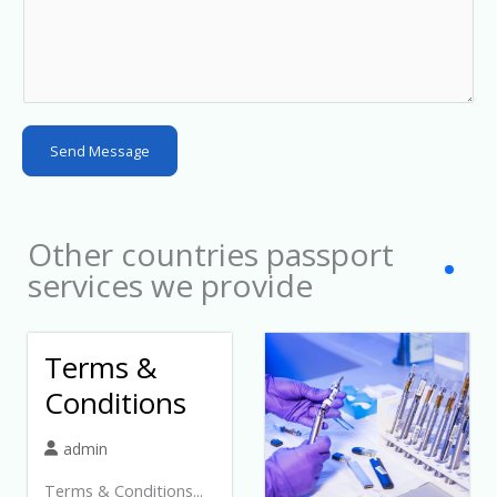
r
y
s
e
l
Send Message
e
c
t
Other countries passport
e
services we provide
d
Terms &
Conditions
admin
Terms & Conditions...