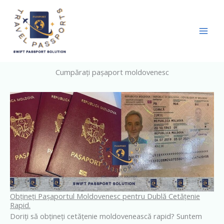
Skip
to
content
Cumpărați pașaport moldovenesc
Obțineți Pașaportul Moldovenesc pentru Dublă Cetățenie
Rapid.
Doriți să obțineți cetățenie moldovenească rapid? Suntem