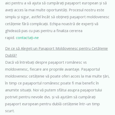
aici pentru a vă ajuta să cumpărați pașaport european și să
aveți acces la mai multe oportunități. Procesul nostru este
simplu și sigur, astfel încât să obțineți pașaport moldovenesc
cetățenie fără complicații. Echipa noastră de experți vă
ghidează pas cu pas pentru a finaliza cererea
rapid.
contactați-ne
De ce să Alegeți un Pașaport Moldovenesc pentru Cetățenie
Dublă?
Dacă vă întrebați despre pașaport românesc vs
moldovenesc, fiecare are propriile avantaje. Pașaportul
moldovenesc cetățenie vă poate oferi acces la mai multe țări,
în timp ce pașaportul românesc poate fi mai benefic în
anumite situații. Noi vă putem sfătui asupra pașaportului
potrivit pentru nevoile dvs. și vă ajutăm să cumpărați
pașaport european pentru dublă cetățenie într-un timp
scurt.