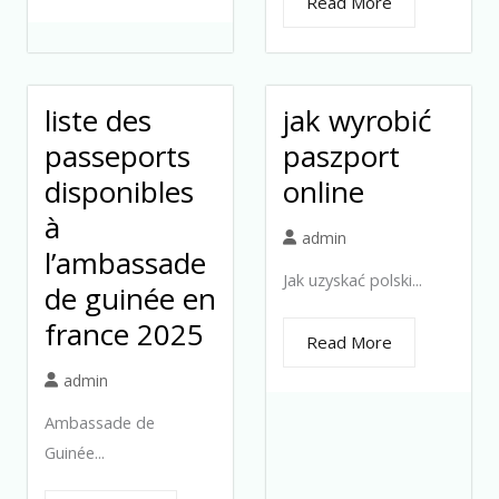
Read More
liste des
jak wyrobić
passeports
paszport
disponibles
online
à
admin
l’ambassade
Jak uzyskać polski...
de guinée en
france 2025
Read More
admin
Ambassade de
Guinée...