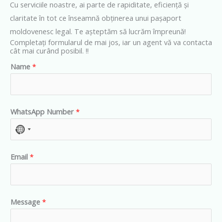
Cu serviciile noastre, ai parte de rapiditate, eficiență și
claritate în tot ce înseamnă obținerea unui pașaport
moldovenesc legal. Te așteptăm să lucrăm împreună!
Completați formularul de mai jos, iar un agent vă va contacta
cât mai curând posibil. !!
Name
*
WhatsApp Number
*
N
o
Email
*
c
o
u
n
Message
*
t