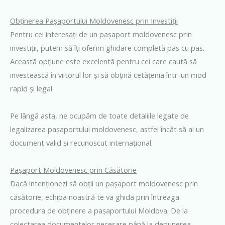
Obținerea Pașaportului Moldovenesc prin Investiții
Pentru cei interesați de un pașaport moldovenesc prin
investiții, putem să îți oferim ghidare completă pas cu pas.
Această opțiune este excelentă pentru cei care caută să
investească în viitorul lor și să obțină cetățenia într-un mod
rapid și legal.
Pe lângă asta, ne ocupăm de toate detaliile legate de
legalizarea pașaportului moldovenesc, astfel încât să ai un
document valid și recunoscut internațional.
Pașaport Moldovenesc prin Căsătorie
Dacă intenționezi să obții un pașaport moldovenesc prin
căsătorie, echipa noastră te va ghida prin întreaga
procedura de obținere a pașaportului Moldova. De la
colectarea documentelor necesare până la depunerea