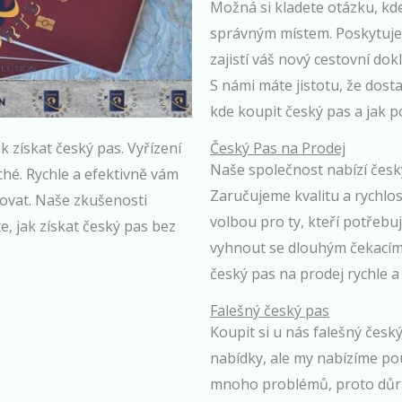
Možná si kladete otázku, kde
správným místem. Poskytuje
zajistí váš nový cestovní dok
S námi máte jistotu, že dos
kde koupit český pas a jak p
Český Pas na Prodej
získat český pas. Vyřízení
Naše společnost nabízí český 
ché. Rychle a efektivně vám
Zaručujeme kvalitu a rychlost
ovat. Naše zkušenosti
volbou pro ty, kteří potřebu
íte, jak získat český pas bez
vyhnout se dlouhým čekacím 
český pas na prodej rychle a 
Falešný český pas
Koupit si u nás falešný česk
nabídky, ale my nabízíme pou
mnoho problémů, proto důr