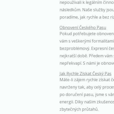
nepoužívali k legálním činn
následkům. Naše služby jsou
poradíme, jak rychle a bez ri
Obnovení Českého Pasu
Pokud potřebujete obnovení
vám s veškerými formalitami 
bezproblémový. Expresní česk
nejkratší době. Předem vám s
nepřekvapí. S námi je obnov
Jak Rychle Získat Český Pas
Máte-li zájem rychle získat 
navrženy tak, aby celý proce
po doručení pasu, jsme s vá
energii. Díky našim zkušenos
zbytečných průtahů.