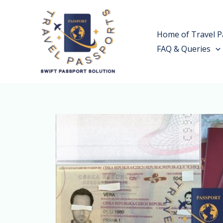
Skip
to
Home of Travel P
content
FAQ & Queries