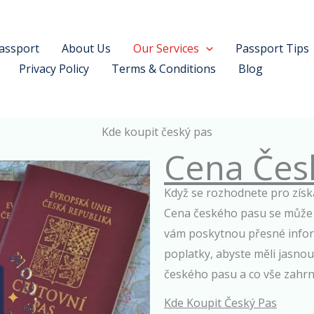
assport
About Us
Our Services
Passport Tips
Privacy Policy
Terms & Conditions
Blog
Kde koupit český pas
Cena Čes
Když se rozhodnete pro získá
Cena českého pasu se může li
vám poskytnou přesné info
poplatky, abyste měli jasnou
českého pasu a co vše zahrn
Kde Koupit Český Pas