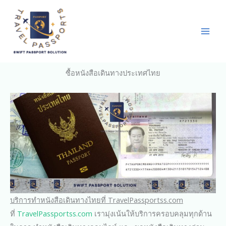
Skip
to
content
ซื้อหนังสือเดินทางประเทศไทย
บริการทำหนังสือเดินทางไทยที่ TravelPassportss.com
ที่
TravelPassportss.com
เรามุ่งเน้นให้บริการครอบคลุมทุกด้าน