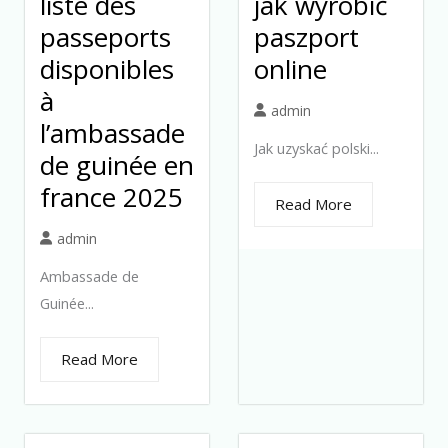
liste des
jak wyrobić
passeports
paszport
disponibles
online
à
admin
l’ambassade
Jak uzyskać polski...
de guinée en
france 2025
Read More
admin
Ambassade de
Guinée...
Read More