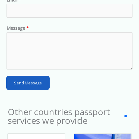
i
t
e
d
Message
*
S
t
a
t
e
s
Send Message
+
1
Other countries passport
services we provide