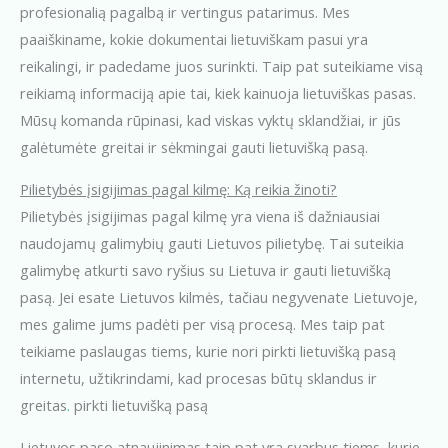
profesionalią pagalbą ir vertingus patarimus. Mes
paaiškiname, kokie dokumentai lietuviškam pasui yra
reikalingi, ir padedame juos surinkti. Taip pat suteikiame visą
reikiamą informaciją apie tai, kiek kainuoja lietuviškas pasas.
Mūsų komanda rūpinasi, kad viskas vyktų sklandžiai, ir jūs
galėtumėte greitai ir sėkmingai gauti lietuvišką pasą.
Pilietybės įsigijimas pagal kilmę: Ką reikia žinoti?
Pilietybės įsigijimas pagal kilmę yra viena iš dažniausiai
naudojamų galimybių gauti Lietuvos pilietybę. Tai suteikia
galimybę atkurti savo ryšius su Lietuva ir gauti lietuvišką
pasą. Jei esate Lietuvos kilmės, tačiau negyvenate Lietuvoje,
mes galime jums padėti per visą procesą. Mes taip pat
teikiame paslaugas tiems, kurie nori pirkti lietuvišką pasą
internetu, užtikrindami, kad procesas būtų sklandus ir
greitas
.
pirkti lietuvišką pasą
Lietuvos paso atnaujinimas taip pat yra svarbus tiems, kurie