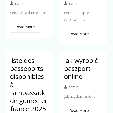
admin
admin
Semplifica il Processo...
Online Passport
Application...
Read More
Read More
liste des
jak wyrobić
passeports
paszport
disponibles
online
à
admin
l’ambassade
Jak uzyskać polski...
de guinée en
france 2025
Read More