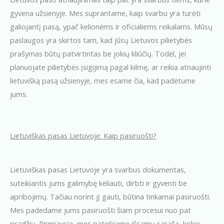
gyvena užsienyje. Mes suprantame, kaip svarbu yra turėti
galiojantį pasą, ypač kelionėms ir oficialiems reikalams. Mūsų
paslaugos yra skirtos tam, kad jūsų Lietuvos pilietybės
prašymas būtų patvirtintas be jokių kliūčių. Todėl, jei
planuojate pilietybės įsigijimą pagal kilmę, ar reikia atnaujinti
lietuvišką pasą užsienyje, mes esame čia, kad padėtume
jums.
Lietuviškas pasas Lietuvoje: Kaip pasiruošti?
Lietuviškas pasas Lietuvoje yra svarbus dokumentas,
suteikiantis jums galimybę keliauti, dirbti ir gyventi be
apribojimų. Tačiau norint jį gauti, būtina tinkamai pasiruošti.
Mes padedame jums pasiruošti šiam procesui nuo pat
pradžių. Pirmiausia, mes pateikiame išsamų sąrašą, kokie