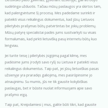
sudėtinga užduotis. Tačiau mūsų paslaugos yra skirtos tam,
kad palengvintume šį procesą. Mes padedame surinkti ir
pateikti visus reikalingus dokumentus, kad jūsų Lietuvos
pilietybės prašymas būtų patvirtintas be jokių problemų.
Mūsų patyrę specialistai padės jums susitvarkyti su visais
formalumais, kad pirkti lietuvišką pasą internetu būtų kuo
lengviau.
Jei turite teisę į pilietybės įsigijimą pagal kilmę, mes
padėsime jums įrodyti savo ryšį su Lietuva ir pateikti visus
reikalingus dokumentus. Taip pat, jei jūsų lietuviškas pasas
užsienyje yra praradęs galiojimą, mes pasirūpinsime jo
atnaujinimu. Su mumis, jūs ne tik gausite kokybiškas
paslaugas, bet ir būsite nuolat informuojami apie savo
prašymo eigą.
Taip pat, Kreipdamiesi į mus, galite būti tikri, kad gausite