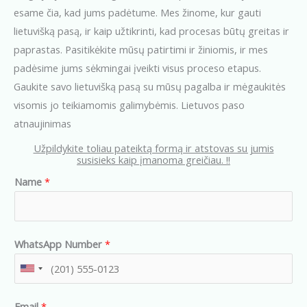
esame čia, kad jums padėtume. Mes žinome, kur gauti
lietuvišką pasą, ir kaip užtikrinti, kad procesas būtų greitas ir
paprastas. Pasitikėkite mūsų patirtimi ir žiniomis, ir mes
padėsime jums sėkmingai įveikti visus proceso etapus.
Gaukite savo lietuvišką pasą su mūsų pagalba ir mėgaukitės
visomis jo teikiamomis galimybėmis. Lietuvos paso
atnaujinimas
Užpildykite toliau pateiktą formą ir atstovas su jumis
susisieks kaip įmanoma greičiau. !!
Name
*
WhatsApp Number
*
U
n
Email
*