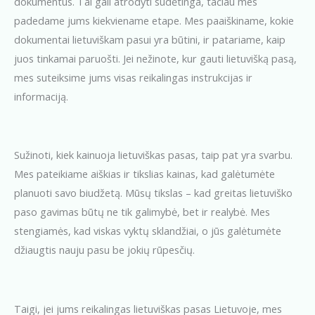
dokumentus. Tai gali atrodyti sudėtinga, tačiau mes
padedame jums kiekviename etape. Mes paaiškiname, kokie
dokumentai lietuviškam pasui yra būtini, ir patariame, kaip
juos tinkamai paruošti. Jei nežinote, kur gauti lietuvišką pasą,
mes suteiksime jums visas reikalingas instrukcijas ir
informaciją.
Sužinoti, kiek kainuoja lietuviškas pasas, taip pat yra svarbu.
Mes pateikiame aiškias ir tikslias kainas, kad galėtumėte
planuoti savo biudžetą. Mūsų tikslas – kad greitas lietuviško
paso gavimas būtų ne tik galimybė, bet ir realybė. Mes
stengiamės, kad viskas vyktų sklandžiai, o jūs galėtumėte
džiaugtis nauju pasu be jokių rūpesčių.
Taigi, jei jums reikalingas lietuviškas pasas Lietuvoje, mes