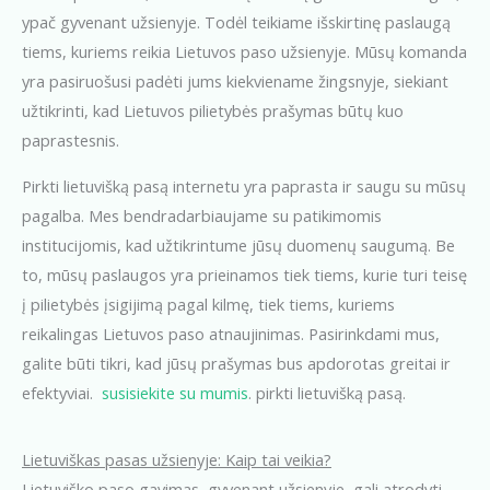
ypač gyvenant užsienyje. Todėl teikiame išskirtinę paslaugą
tiems, kuriems reikia Lietuvos paso užsienyje. Mūsų komanda
yra pasiruošusi padėti jums kiekviename žingsnyje, siekiant
užtikrinti, kad Lietuvos pilietybės prašymas būtų kuo
paprastesnis.
Pirkti lietuvišką pasą internetu yra paprasta ir saugu su mūsų
pagalba. Mes bendradarbiaujame su patikimomis
institucijomis, kad užtikrintume jūsų duomenų saugumą. Be
to, mūsų paslaugos yra prieinamos tiek tiems, kurie turi teisę
į pilietybės įsigijimą pagal kilmę, tiek tiems, kuriems
reikalingas Lietuvos paso atnaujinimas. Pasirinkdami mus,
galite būti tikri, kad jūsų prašymas bus apdorotas greitai ir
efektyviai.
susisiekite su mumis
. pirkti lietuvišką pasą.
Lietuviškas pasas užsienyje: Kaip tai veikia?
Lietuviško paso gavimas, gyvenant užsienyje, gali atrodyti