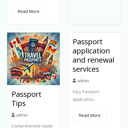
Read More
Passport
application
and renewal
services
admin
Easy Passport
Passport
Application...
Tips
admin
Read More
Comprehensive Guide