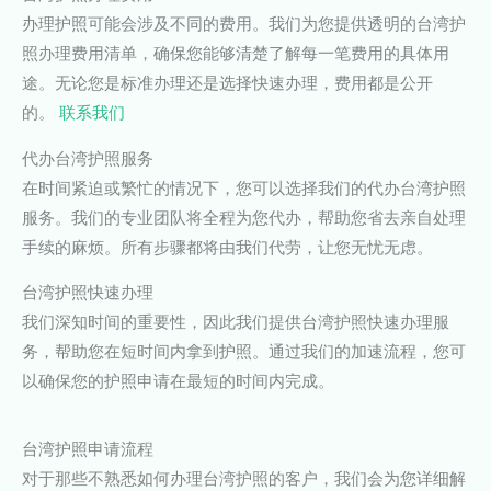
办理护照可能会涉及不同的费用。我们为您提供透明的台湾护
照办理费用清单，确保您能够清楚了解每一笔费用的具体用
途。无论您是标准办理还是选择快速办理，费用都是公开
的。
联系我们
代办台湾护照服务
在时间紧迫或繁忙的情况下，您可以选择我们的代办台湾护照
服务。我们的专业团队将全程为您代办，帮助您省去亲自处理
手续的麻烦。所有步骤都将由我们代劳，让您无忧无虑。
台湾护照快速办理
我们深知时间的重要性，因此我们提供台湾护照快速办理服
务，帮助您在短时间内拿到护照。通过我们的加速流程，您可
以确保您的护照申请在最短的时间内完成。
台湾护照申请流程
对于那些不熟悉如何办理台湾护照的客户，我们会为您详细解