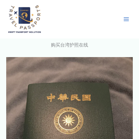
Skip
to
content
购买台湾护照在线