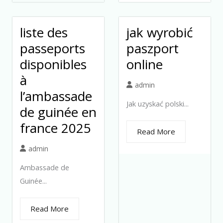
liste des
jak wyrobić
passeports
paszport
disponibles
online
à
admin
l’ambassade
Jak uzyskać polski...
de guinée en
france 2025
Read More
admin
Ambassade de
Guinée...
Read More