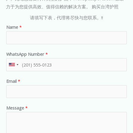
力于为您提供高效、值得信赖的解决方案。 购买台湾护照
请填写下表，代理将尽快与您联系。!!
Name
*
WhatsApp Number
*
U
n
Email
*
i
t
e
d
Message
*
S
t
a