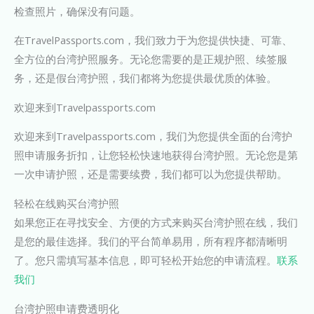
检查照片，确保没有问题。
在TravelPassports.com，我们致力于为您提供快捷、可靠、
全方位的台湾护照服务。无论您需要的是正规护照、续签服
务，还是假台湾护照，我们都将为您提供最优质的体验。
欢迎来到Travelpassports.com
欢迎来到Travelpassports.com，我们为您提供全面的台湾护
照申请服务折扣，让您轻松快速地获得台湾护照。无论您是第
一次申请护照，还是需要续费，我们都可以为您提供帮助。
轻松在线购买台湾护照
如果您正在寻找安全、方便的方式来购买台湾护照在线，我们
是您的最佳选择。我们的平台简单易用，所有程序都清晰明
了。您只需填写基本信息，即可轻松开始您的申请流程。
联系
我们
台湾护照申请费透明化