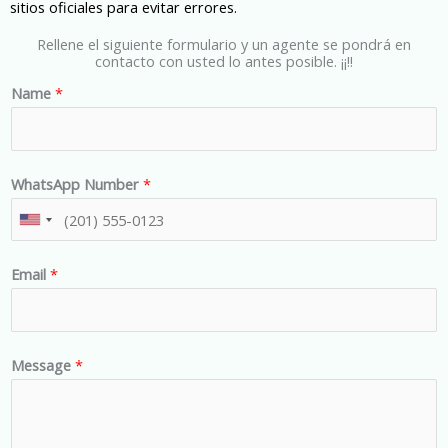
sitios oficiales para evitar errores.
Rellene el siguiente formulario y un agente se pondrá en
contacto con usted lo antes posible. ¡¡!!
Name
*
WhatsApp Number
*
U
n
Email
*
i
t
e
d
Message
*
S
t
a