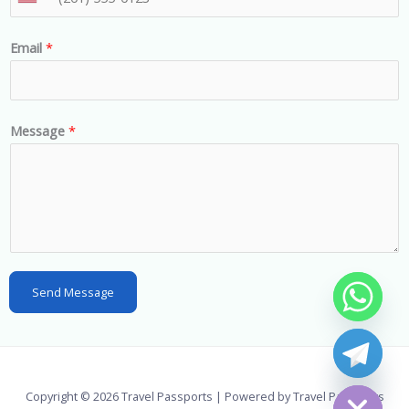
U
n
Email
*
i
t
e
d
Message
*
S
t
a
t
e
s
Send Message
+
1
chaty
Hide
Copyright © 2026 Travel Passports | Powered by Travel Passports