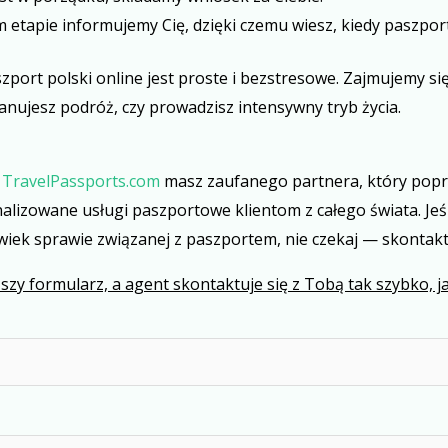
m etapie informujemy Cię, dzięki czemu wiesz, kiedy paszpor
port polski online jest proste i bezstresowe. Zajmujemy się
lanujesz podróż, czy prowadzisz intensywny tryb życia.
Z
TravelPassports.com
masz zaufanego partnera, który popro
alizowane usługi paszportowe klientom z całego świata. Jeś
wiek sprawie związanej z paszportem, nie czekaj — skontaktu
szy formularz, a agent skontaktuje się z Tobą tak szybko, jak