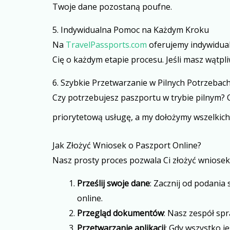
Twoje dane pozostaną poufne.
5. Indywidualna Pomoc na Każdym Kroku
Na
TravelPassports.com
oferujemy indywidual
Cię o każdym etapie procesu. Jeśli masz wątpli
6. Szybkie Przetwarzanie w Pilnych Potrzeba
Czy potrzebujesz paszportu w trybie pilnym?
priorytetową usługę, a my dołożymy wszelkich 
Jak Złożyć Wniosek o Paszport Online?
Nasz prosty proces pozwala Ci złożyć wniosek o
Prześlij swoje dane
: Zacznij od podani
online.
Przegląd dokumentów
: Nasz zespół sp
Przetwarzanie aplikacji
: Gdy wszystko j