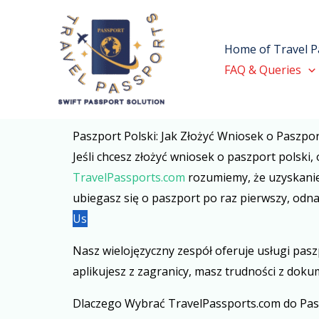
Skip
to
Home of Travel P
content
FAQ & Queries
Paszport Polski: Jak Złożyć Wniosek o Paszpor
Jeśli chcesz złożyć wniosek o paszport polski,
TravelPassports.com
rozumiemy, że uzyskanie
ubiegasz się o paszport po raz pierwszy, odna
Us
Nasz wielojęzyczny zespół oferuje usługi pas
aplikujesz z zagranicy, masz trudności z doku
Dlaczego Wybrać TravelPassports.com do Pas