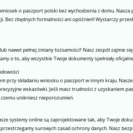
wniosek o paszport polski bez wychodzenia z domu. Nasza 
cji. Bez zbędnych formalności ani opóźnień! Wystarczy przes
ub nawet pełnej zmiany tożsamości? Nasz zespół zajmie się
my o to, aby wszystkie Twoje dokumenty spełniały oficjalne 
rodowości
m przy składaniu wniosku o paszport w innym kraju. Nasze 
 precyzyjne wskazówki. Jeśli masz trudności z uzyskaniem 
i czemu unikniesz nieporozumień.
nasze systemy online są zaprojektowane tak, aby Twoje dok
ż przestrzegamy surowych zasad ochrony danych. Nasz bezpi