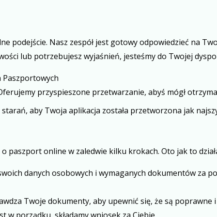
ne podejście. Nasz zespół jest gotowy odpowiedzieć na Two
wości lub potrzebujesz wyjaśnień, jesteśmy do Twojej dyspoz
ch Paszportowych
 Oferujemy przyspieszone przetwarzanie, abyś mógł otrzyma
starań, aby Twoja aplikacja została przetworzona jak najszy
 paszport online w zaledwie kilku krokach. Oto jak to dział
a swoich danych osobowych i wymaganych dokumentów za po
rawdza Twoje dokumenty, aby upewnić się, że są poprawne i
est w porządku, składamy wniosek za Ciebie.