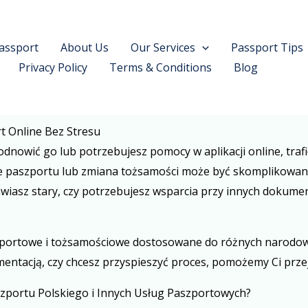
assport
About Us
Our Services
Passport Tips
Privacy Policy
Terms & Conditions
Blog
t Online Bez Stresu
 odnowić go lub potrzebujesz pomocy w aplikacji online, traf
 paszportu lub zmiana tożsamości może być skomplikowany
wiasz stary, czy potrzebujesz wsparcia przy innych dokumen
zportowe i tożsamościowe dostosowane do różnych narodowośc
mentacją, czy chcesz przyspieszyć proces, pomożemy Ci prze
zportu Polskiego i Innych Usług Paszportowych?