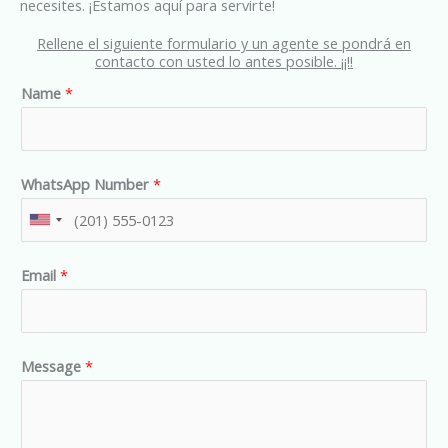
necesites. ¡Estamos aquí para servirte!
Rellene el siguiente formulario y un agente se pondrá en
contacto con usted lo antes posible. ¡¡!!
Name
*
WhatsApp Number
*
U
n
Email
*
i
t
e
d
Message
*
S
t
a