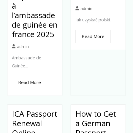
à
admin
l’ambassade
Jak uzyskać polski...
de guinée en
france 2025
Read More
admin
Ambassade de
Guinée...
Read More
ICA Passport
How to Get
Renewal
a German
Online
Passport