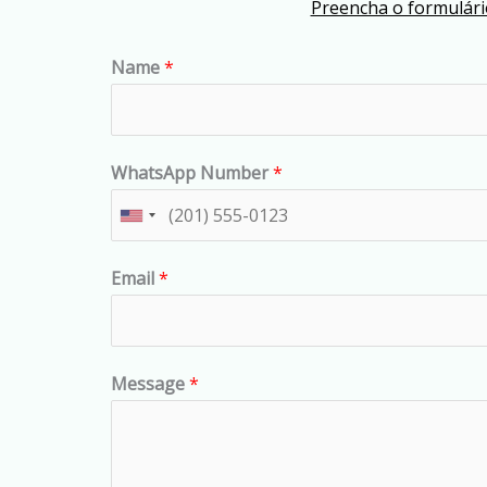
Preencha o formulário
Name
*
WhatsApp Number
*
U
n
Email
*
i
t
e
d
Message
*
S
t
a