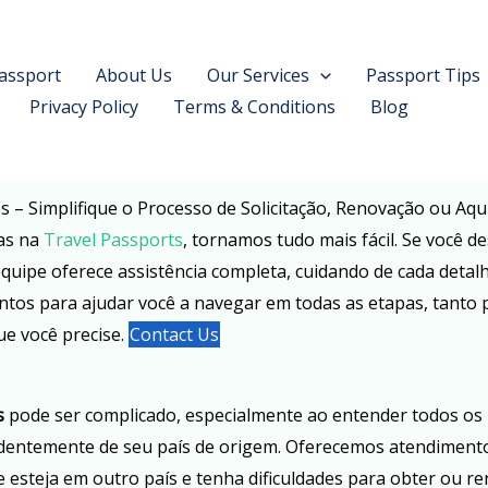
assport
About Us
Our Services
Passport Tips
Privacy Policy
Terms & Conditions
Blog
 – Simplifique o Processo de Solicitação, Renovação ou Aqu
as na
Travel Passports
, tornamos tudo mais fácil. Se você de
equipe oferece assistência completa, cuidando de cada det
ontos para ajudar você a navegar em todas as etapas, tanto
ue você precise.
Contact Us
s
pode ser complicado, especialmente ao entender todos os 
endentemente de seu país de origem. Oferecemos atendimen
esteja em outro país e tenha dificuldades para obter ou r