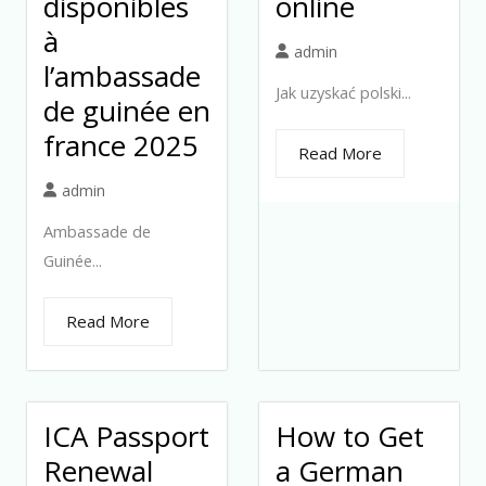
disponibles
online
à
admin
l’ambassade
Jak uzyskać polski...
de guinée en
france 2025
Read More
admin
Ambassade de
Guinée...
Read More
ICA Passport
How to Get
Renewal
a German