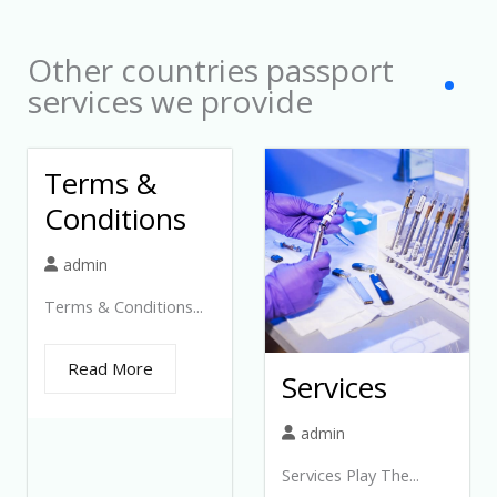
c
t
Other countries passport
e
services we provide
d
Terms &
Conditions
admin
Terms & Conditions...
Read More
Services
admin
Services Play The...