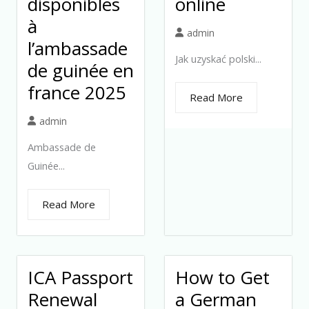
disponibles
online
à
admin
l’ambassade
Jak uzyskać polski...
de guinée en
france 2025
Read More
admin
Ambassade de
Guinée...
Read More
ICA Passport
How to Get
Renewal
a German