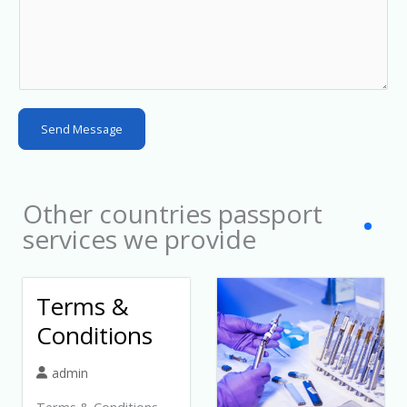
t
a
t
e
s
Send Message
+
1
Other countries passport
services we provide
Terms &
Conditions
admin