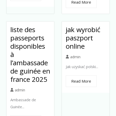
Read More
liste des
jak wyrobić
passeports
paszport
disponibles
online
à
admin
l’ambassade
Jak uzyskać polski...
de guinée en
france 2025
Read More
admin
Ambassade de
Guinée...