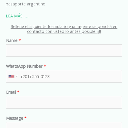
pasaporte argentino.
LEA MÁS …..
Rellene el siguiente formulario y un agente se pondrá en
contacto con usted lo antes posible. ¡¡!!
Name
*
WhatsApp Number
*
U
n
Email
*
i
t
e
d
Message
*
S