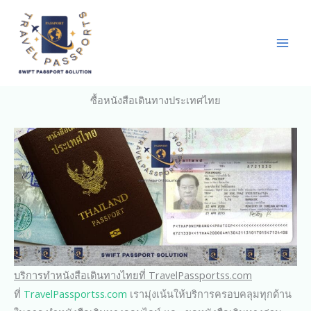
Skip
to
content
ซื้อหนังสือเดินทางประเทศไทย
บริการทำหนังสือเดินทางไทยที่ TravelPassportss.com
ที่
TravelPassportss.com
เรามุ่งเน้นให้บริการครอบคลุมทุกด้าน