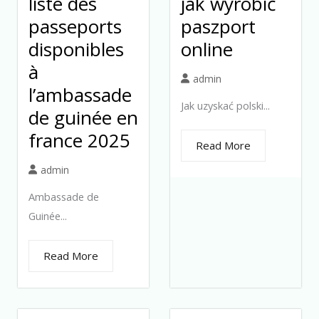
liste des
jak wyrobić
passeports
paszport
disponibles
online
à
admin
l’ambassade
Jak uzyskać polski...
de guinée en
france 2025
Read More
admin
Ambassade de
Guinée...
Read More